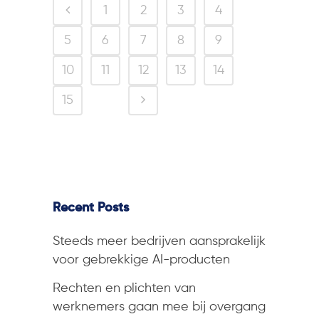
1
2
3
4
5
6
7
8
9
10
11
12
13
14
15
16
Recent Posts
Steeds meer bedrijven aansprakelijk
voor gebrekkige AI-producten
Rechten en plichten van
werknemers gaan mee bij overgang