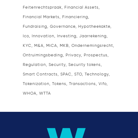
Feitenrechtspraak
Financial Assets
Financial Markets
Financiering
Fundraising
Governance
Hypotheekakte
Ico
Innovation
Investing
Jaarrekening
KYC
M&A
MiCA
MKB
Ondernemingsrecht
Ontruimingsbeding
Privacy
Prospectus
Regulation
Security
Security tokens
Smart Contracts
SPAC
STO
Technology
Tokenization
Tokens
Transactions
Vifo
WHOA
WTTA