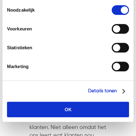
Toestemmingsselectie
Welke cookies wij gebruiken, ziet u in de cookiebalk
Noodzakelijk
hieronder. Mocht u meer informatie willen over onze
cookies en privacybeleid, dan kunt u dit vinden
Voorkeuren
op: https://watsonlaw.nl/privacy/
Geef a.u.b. hieronder aan welke cookies u accepteert.
Statistieken
07 nov
Wat klanten
Marketing
over ons zeggen
in
Nieuws
Share
Details tonen
De afgelopen periode hebben
we een kwalitatief onderzoek
OK
uitgevoerd naar de
tevredenheid van onze
klanten. Niet alleen omdat het
ons leert wat klanten nou