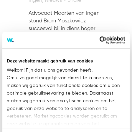
Ingen
,
Nieuws
Share
Advocaat Maarten van Ingen
stond Bram Moszkowicz
succesvol bij in diens hoger
beroep tegen zijn
faillietverklaring. Op
woensdagmidddag 15 januari
jl. vernietigde het gerechtshof
Deze website maakt gebruik van cookies
Leeuwarden het persoonlijk
Welkom! Fijn dat u ons gevonden heeft.
faillissement van Bram...
Om u zo goed mogelijk van dienst te kunnen zijn,
maken wij gebruik van functionele cookies om u een
Lees meer
optimale gebruikservaring te bieden. Daarnaast
maken wij gebruik van analytische cookies om het
gebruik van onze website te analyseren en te
verbeteren. Marketingcookies worden gebruikt om
onze website te optimaliseren en voor het
weergeven van advertenties die voor u relevant zijn.