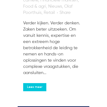
carriere
,
Financiële markten
,
Food & agri
,
Nieuws
,
Olaf
Poorthuis
,
Retail
Share
Verder kijken. Verder denken.
Zaken beter uitzoeken. Om
vanuit kennis, expertise en
een extreem hoge
betrokkenheid de leiding te
nemen en hands-on
oplossingen te vinden voor
complexe vraagstukken, die
aansluiten...
Lees meer