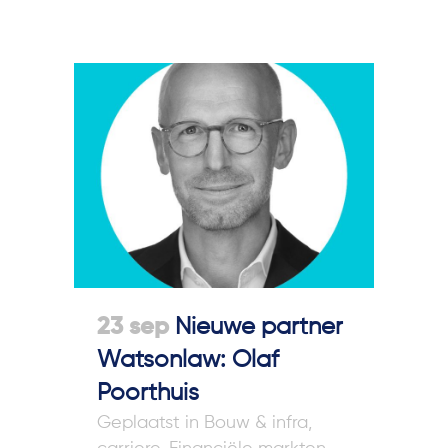
23 sep
Nieuwe partner
Watsonlaw: Olaf
Poorthuis
in
Bouw & infra
,