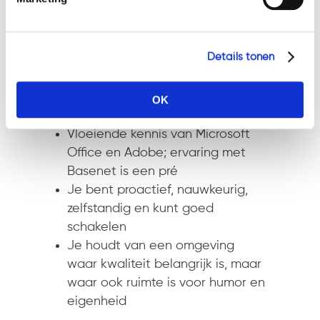
denkniveau
Meerdere jaren werkervaring als
secretaresse, bij voorkeur in een
Details tonen
juridische of zakelijke omgeving
Een uitstekende beheersing van
de Nederlandse taal (Engels of
OK
Duits is mooi meegenomen)
Vloeiende kennis van Microsoft
Office en Adobe; ervaring met
Basenet is een pré
Je bent proactief, nauwkeurig,
zelfstandig en kunt goed
schakelen
Je houdt van een omgeving
waar kwaliteit belangrijk is, maar
waar ook ruimte is voor humor en
eigenheid