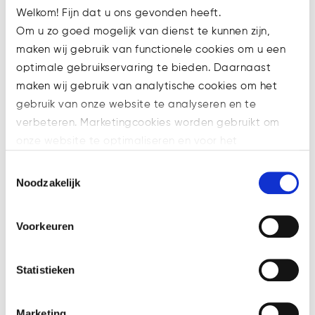
Je stelt opdrachtbevestigingen
Welkom! Fijn dat u ons gevonden heeft.
en correspondentie op, en
Om u zo goed mogelijk van dienst te kunnen zijn,
redigeert documenten
maken wij gebruik van functionele cookies om u een
Je ondersteunt bij
optimale gebruikservaring te bieden. Daarnaast
administratieve taken en
maken wij gebruik van analytische cookies om het
facilitaire zaken op kantoor
gebruik van onze website te analyseren en te
Je denkt mee over hoe
verbeteren. Marketingcookies worden gebruikt om
processen slimmer of prettiger
onze website te optimaliseren en voor het
ingericht kunnen worden
weergeven van advertenties die voor u relevant zijn.
Toestemmingsselectie
Je organiseert incidenteel
Welke cookies wij gebruiken, ziet u in de cookiebalk
Noodzakelijk
interne bijeenkomsten of
hieronder. Mocht u meer informatie willen over onze
kantooractiviteiten
cookies en privacybeleid, dan kunt u dit vinden
Voorkeuren
op: https://watsonlaw.nl/privacy/
Wat breng je mee?
Geef a.u.b. hieronder aan welke cookies u accepteert.
Een afgeronde secretariële
Statistieken
opleiding
MBO+ of HBO werk- en
Marketing