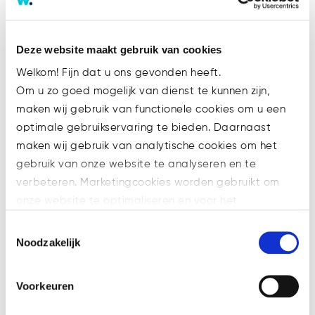
centraal staan.
Herstructurering van een
onderneming in de
Deze website maakt gebruik van cookies
medische industrie met een
Welkom! Fijn dat u ons gevonden heeft.
dealwaarde van ca. € 22
Om u zo goed mogelijk van dienst te kunnen zijn,
miljoen.
maken wij gebruik van functionele cookies om u een
Curator van Iduna, een
optimale gebruikservaring te bieden. Daarnaast
internationaal
maken wij gebruik van analytische cookies om het
beursgenoteerd bedrijf
gebruik van onze website te analyseren en te
actief in de lingeriebranche,
verbeteren. Marketingcookies worden gebruikt om
actief op 3 continenten.
onze website te optimaliseren en voor het
Curator van het HIDD
weergeven van advertenties die voor u relevant zijn.
concern, vastgoedfonds met
Toestemmingsselectie
Welke cookies wij gebruiken, ziet u in de cookiebalk
67 voormalige Hertie
Noodzakelijk
hieronder. Mocht u meer informatie willen over onze
warenhuizen in Duitsland
cookies en privacybeleid, dan kunt u dit vinden
met een
Voorkeuren
op: https://watsonlaw.nl/privacy/
financieringsarrangement
Geef a.u.b. hieronder aan welke cookies u accepteert.
van ca. € 320 miljoen.