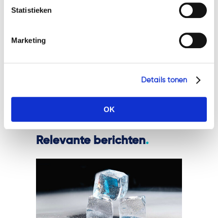
Statistieken
Curator van Geoffrey
Groenewoud en zijn
vennootschappen, 460
Marketing
vastgoedobjecten betrokken
met een waarde van € 55
miljoen.
Details tonen
OK
Relevante berichten
.