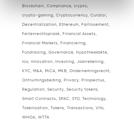
Blockchain
Compliance
crypto
crypto-gaming
Cryptocurrency
Curator
Decentralization
Ethereum
Faillissement
Feitenrechtspraak
Financial Assets
Financial Markets
Financiering
Fundraising
Governance
Hypotheekakte
Ico
Innovation
Investing
Jaarrekening
KYC
M&A
MiCA
MKB
Ondernemingsrecht
Ontruimingsbeding
Privacy
Prospectus
Regulation
Security
Security tokens
Smart Contracts
SPAC
STO
Technology
Tokenization
Tokens
Transactions
Vifo
WHOA
WTTA