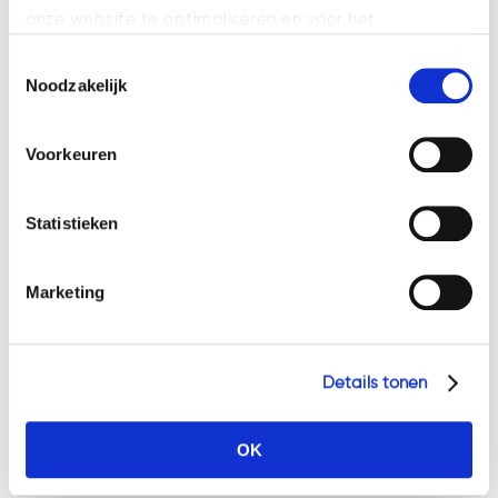
voor gebrekkige AI-producten
onze website te optimaliseren en voor het
weergeven van advertenties die voor u relevant zijn.
Rechten en plichten van
Toestemmingsselectie
Welke cookies wij gebruiken, ziet u in de cookiebalk
werknemers gaan mee bij overgang
Noodzakelijk
hieronder. Mocht u meer informatie willen over onze
van onderneming
cookies en privacybeleid, dan kunt u dit vinden
Rechtbank kondigt niet zomaar een
Voorkeuren
op: https://watsonlaw.nl/privacy/
afkoelingsperiode af
Geef a.u.b. hieronder aan welke cookies u accepteert.
Statistieken
Nalaten door bestuurder kan leiden
tot persoonlijke aansprakelijkheid
Marketing
Veel ondernemers krijgen te maken
met Cyber Resilience Act en de
Cyberveiligheidswet
Details tonen
Tags
OK
's-Hertogenbosch
Advocaat
AML
Bitcoin