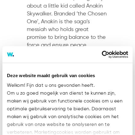
about a little kid called Anakin
Skywalker. Branded ‘the Chosen
One’, Anakin is the saga’s
messiah who holds great
promise to bring balance to the
force and ensure peace
throughout the galaxy. (SPOILER
ALERT) Except he doesn’t quite
live...
Deze website maakt gebruik van cookies
Welkom! Fijn dat u ons gevonden heeft.
Om u zo goed mogelijk van dienst te kunnen zijn,
maken wij gebruik van functionele cookies om u een
optimale gebruikservaring te bieden. Daarnaast
Recent Posts
maken wij gebruik van analytische cookies om het
gebruik van onze website te analyseren en te
Steeds meer bedrijven aansprakelijk
verbeteren. Marketingcookies worden gebruikt om