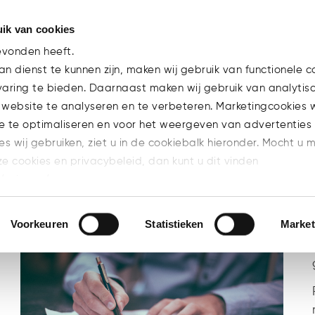
ik van cookies
Team
evonden heeft.
n dienst te kunnen zijn, maken wij gebruik van functionele c
varing te bieden. Daarnaast maken wij gebruik van analytis
 website te analyseren en te verbeteren. Marketingcookies
e te optimaliseren en voor het weergeven van advertenties 
ies wij gebruiken, ziet u in de cookiebalk hieronder. Mocht u 
BRANCHE
CARRIERE
EXPERTISE
ze cookies en privacybeleid, dan kunt u dit vinden
E
MICA
NIEUWS
PUBLICATIES
l/privacy/
n welke cookies u accepteert.
Voorkeuren
Statistieken
Market