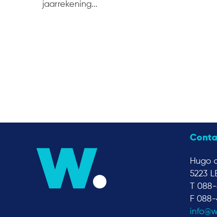
jaarrekening...
Conta
Hugo d
5223 L
T 088-
F 088-
info@w