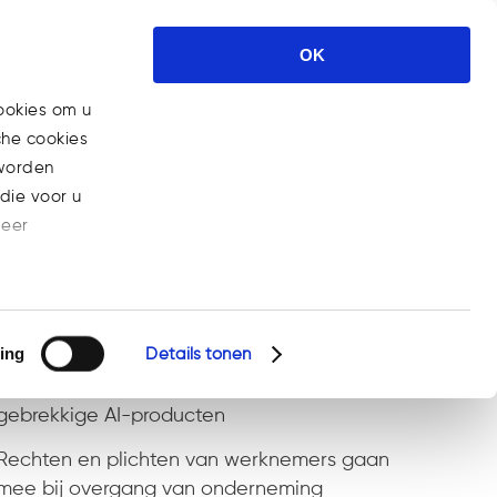
Expertises
Nieuws
Carrière
OK
Contact
ookies om u
che cookies
Home
>
Posts tagged "Jaarrekening"
 worden
die voor u
meer
Recent Posts
ing
Details tonen
Steeds meer bedrijven aansprakelijk voor
gebrekkige AI-producten
Rechten en plichten van werknemers gaan
mee bij overgang van onderneming