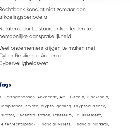
Rechtbank kondigt niet zomaar een
afkoelingsperiode af
Nalaten door bestuurder kan leiden tot
persoonlijke aansprakelijkheid
Veel ondernemers krijgen te maken met
Cyber Resilience Act en de
Cyberveiligheidswet
Tags
's-Hertogenbosch
Advocaat
AML
Bitcoin
Blockchain
Compliance
crypto
crypto-gaming
Cryptocurrency
Curator
Decentralization
Ethereum
Faillissement
Feitenrechtspraak
Financial Assets
Financial Markets