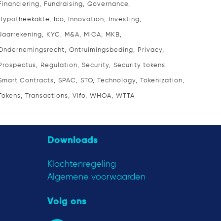
Financiering
Fundraising
Governance
Hypotheekakte
Ico
Innovation
Investing
Jaarrekening
KYC
M&A
MiCA
MKB
Ondernemingsrecht
Ontruimingsbeding
Privacy
Prospectus
Regulation
Security
Security tokens
Smart Contracts
SPAC
STO
Technology
Tokenization
Tokens
Transactions
Vifo
WHOA
WTTA
Downloads
Klachtenregeling
Algemene voorwaarden
Volg ons