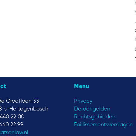
ct
Menu
e Grootlaan 33
Privacy
B ‘s-Hertogenbosch
Derdengelden
440 22 00
Rechtsgebieden
440 22 99
Faillissementsverslagen
atsonlaw.nl