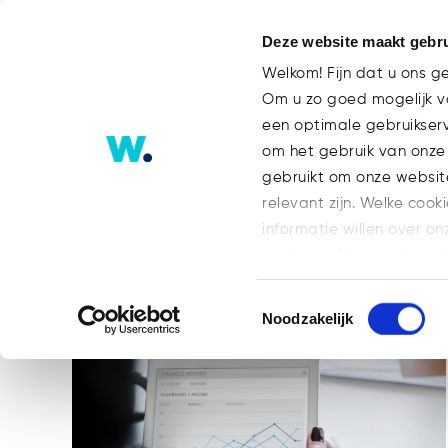
Deze website maakt gebru
Welkom! Fijn dat u ons g
Om u zo goed mogelijk va
een optimale gebruikser
Jaarrekening Tag
om het gebruik van onze
gebruikt om onze websit
relevant zijn. Welke cook
ALLES
BLOG
BLOG FINANCE
informatie willen over on
GEEN ONDERDEEL VAN EEN CATEGORI
op: https://watsonlaw.n
TEAM
WHOA
Geef a.u.b. hieronder aa
Toestemmingsselectie
Noodzakelijk