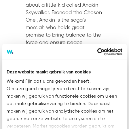
about a little kid called Anakin
Skywalker. Branded ‘the Chosen
One’, Anakin is the saga’s
messiah who holds great
promise to bring balance to the
force and ensure peace
throughout the galaxy. (SPOILER
ALERT) Except he doesn’t quite
live...
Deze website maakt gebruik van cookies
Welkom! Fijn dat u ons gevonden heeft.
Om u zo goed mogelijk van dienst te kunnen zijn,
maken wij gebruik van functionele cookies om u een
optimale gebruikservaring te bieden. Daarnaast
Recent Posts
maken wij gebruik van analytische cookies om het
gebruik van onze website te analyseren en te
Steeds meer bedrijven aansprakelijk
verbeteren. Marketingcookies worden gebruikt om