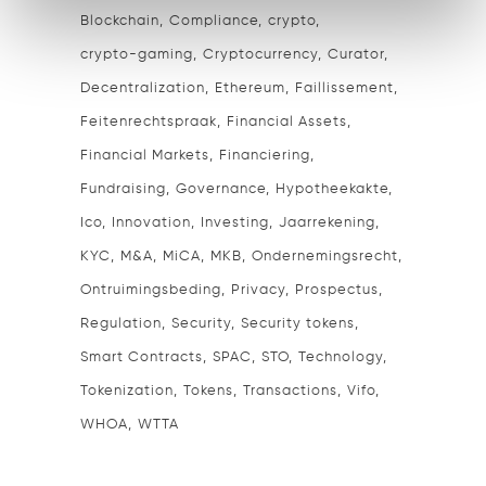
Blockchain
Compliance
crypto
crypto-gaming
Cryptocurrency
Curator
Decentralization
Ethereum
Faillissement
Feitenrechtspraak
Financial Assets
Financial Markets
Financiering
Fundraising
Governance
Hypotheekakte
Ico
Innovation
Investing
Jaarrekening
KYC
M&A
MiCA
MKB
Ondernemingsrecht
Ontruimingsbeding
Privacy
Prospectus
Regulation
Security
Security tokens
Smart Contracts
SPAC
STO
Technology
Tokenization
Tokens
Transactions
Vifo
WHOA
WTTA