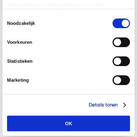
voor gebrekkige AI-producten
onze website te optimaliseren en voor het
weergeven van advertenties die voor u relevant zijn.
Rechten en plichten van
Toestemmingsselectie
Welke cookies wij gebruiken, ziet u in de cookiebalk
werknemers gaan mee bij overgang
Noodzakelijk
hieronder. Mocht u meer informatie willen over onze
van onderneming
cookies en privacybeleid, dan kunt u dit vinden
Rechtbank kondigt niet zomaar een
Voorkeuren
op: https://watsonlaw.nl/privacy/
afkoelingsperiode af
Geef a.u.b. hieronder aan welke cookies u accepteert.
Statistieken
Nalaten door bestuurder kan leiden
tot persoonlijke aansprakelijkheid
Marketing
Veel ondernemers krijgen te maken
met Cyber Resilience Act en de
Cyberveiligheidswet
Details tonen
Tags
OK
's-Hertogenbosch
Advocaat
AML
Bitcoin