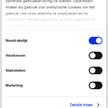
optimale gebruikservaring te bieden. Daarnaast
maken wij gebruik van analytische cookies om het
gebruik van onze website te analyseren en te
verbeteren. Marketingcookies worden gebruikt om
onze website te optimaliseren en voor het
weergeven van advertenties die voor u relevant zijn.
Toestemmingsselectie
Welke cookies wij gebruiken, ziet u in de cookiebalk
Noodzakelijk
hieronder. Mocht u meer informatie willen over onze
cookies en privacybeleid, dan kunt u dit vinden
Voorkeuren
op: https://watsonlaw.nl/privacy/
Geef a.u.b. hieronder aan welke cookies u accepteert.
Statistieken
Marketing
Details tonen