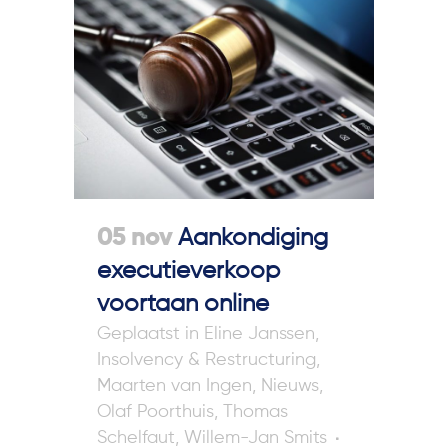
05 nov
Aankondiging
executieverkoop
voortaan online
in
Eline Janssen
,
Insolvency & Restructuring
,
Maarten van Ingen
,
Nieuws
,
Olaf Poorthuis
,
Thomas
Schelfaut
,
Willem-Jan Smits