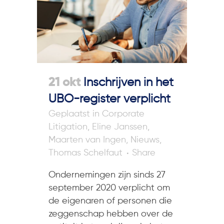
21 okt
Inschrijven in het
UBO-register verplicht
in
Corporate
Litigation
,
Eline Janssen
,
Maarten van Ingen
,
Nieuws
,
Thomas Schelfaut
Share
Ondernemingen zijn sinds 27
september 2020 verplicht om
de eigenaren of personen die
zeggenschap hebben over de