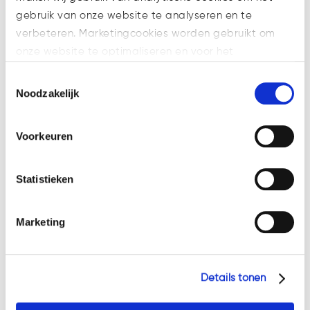
gebruik van onze website te analyseren en te
verbeteren. Marketingcookies worden gebruikt om
onze website te optimaliseren en voor het
weergeven van advertenties die voor u relevant zijn.
Toestemmingsselectie
Welke cookies wij gebruiken, ziet u in de cookiebalk
Noodzakelijk
hieronder. Mocht u meer informatie willen over onze
cookies en privacybeleid, dan kunt u dit vinden
11 nov
Invoering
Voorkeuren
op: https://watsonlaw.nl/privacy/
nieuwe
Geef a.u.b. hieronder aan welke cookies u accepteert.
faillissementswet: Wet
Statistieken
homologatie
onderhands akkoord
Marketing
in
Eline Janssen
,
Insolvency & Restructuring
,
Maarten van Ingen
,
Nieuws
,
Details tonen
Olaf Poorthuis
,
Thomas