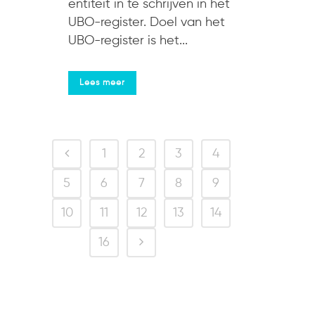
entiteit in te schrijven in het
UBO-register. Doel van het
UBO-register is het...
Lees meer
1
2
3
4
5
6
7
8
9
10
11
12
13
14
15
16