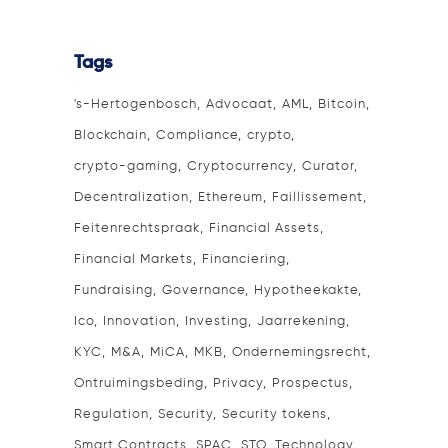
Tags
's-Hertogenbosch
Advocaat
AML
Bitcoin
Blockchain
Compliance
crypto
crypto-gaming
Cryptocurrency
Curator
Decentralization
Ethereum
Faillissement
Feitenrechtspraak
Financial Assets
Financial Markets
Financiering
Fundraising
Governance
Hypotheekakte
Ico
Innovation
Investing
Jaarrekening
KYC
M&A
MiCA
MKB
Ondernemingsrecht
Ontruimingsbeding
Privacy
Prospectus
Regulation
Security
Security tokens
Smart Contracts
SPAC
STO
Technology