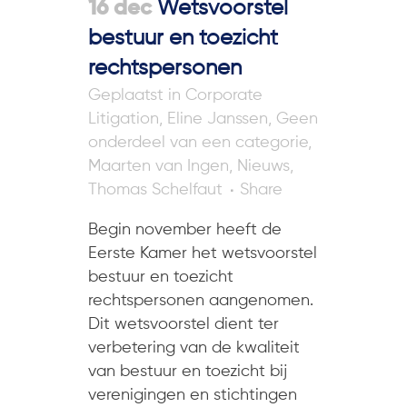
16 dec
Wetsvoorstel
bestuur en toezicht
rechtspersonen
in
Corporate
Litigation
,
Eline Janssen
,
Geen
onderdeel van een categorie
,
Maarten van Ingen
,
Nieuws
,
Thomas Schelfaut
Share
Begin november heeft de
Eerste Kamer het wetsvoorstel
bestuur en toezicht
rechtspersonen aangenomen.
Dit wetsvoorstel dient ter
verbetering van de kwaliteit
van bestuur en toezicht bij
verenigingen en stichtingen