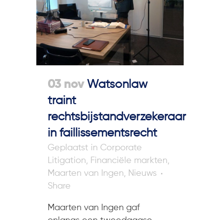
03 nov
Watsonlaw
traint
rechtsbijstandverzekeraar
in faillissementsrecht
in
Corporate
Litigation
,
Financiële markten
,
Maarten van Ingen
,
Nieuws
Share
Maarten van Ingen gaf