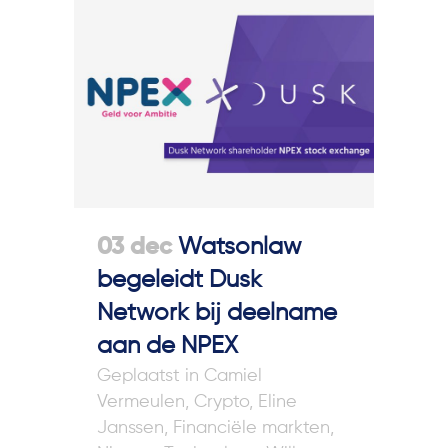
03 dec
Watsonlaw
begeleidt Dusk
Network bij deelname
aan de NPEX
in
Camiel
Vermeulen
,
Crypto
,
Eline
Janssen
,
Financiële markten
,