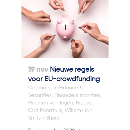
19 nov
Nieuwe regels
voor EU-crowdfunding
in
Finance &
Securities
,
Financiële markten
,
Maarten van Ingen
,
Nieuws
,
Olaf Poorthuis
,
Willem-Jan
Smits
Share