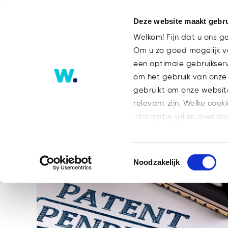
Deze website maakt gebru
Welkom! Fijn dat u ons g
Om u zo goed mogelijk va
een optimale gebruikser
Nieuws
om het gebruik van onze
gebruikt om onze websit
relevant zijn. Welke cook
informatie willen over on
op: https://watsonlaw.n
Geef a.u.b. hieronder aa
Toestemmingsselectie
Noodzakelijk