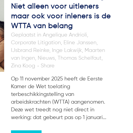
Niet alleen voor uitleners
maar ook voor inleners is de
WTTA van belang
in
Angelique Andrioli
,
Corporate Litigation
,
Eline Janssen
,
IJsbrand Reinke
,
Inge Lakwijk
,
Maarten
van Ingen
,
Nieuws
,
Thomas Schelfaut
,
Zina Koog
Share
Op 11 november 2025 heeft de Eerste
Kamer de Wet toelating
terbeschikkingstelling van
arbeidskrachten (WTTA) aangenomen.
Deze wet treedt nog niet direct in
werking: dat gebeurt pas op 1 januari...