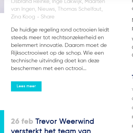
IJsbrand Reinke
,
Inge Lakwijk
,
Maarten
van Ingen
,
Nieuws
,
Thomas Schelfaut
,
Zina Koog
Share
De huidige regeling rond octrooien leidt
steeds meer tot rechtsonzekerheid en
belemmert innovatie. Daarom moet de
Rijksoctrooiwet op de schop. Wie een
technische uitvinding doet kan deze
beschermen met een octrooi...
Lees meer
26 feb
Trevor Weerwind
versterkt het team van