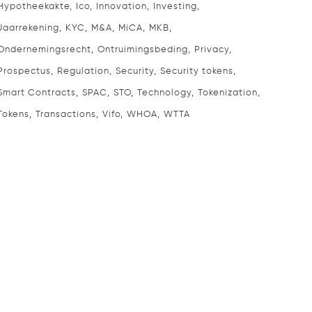
Hypotheekakte
Ico
Innovation
Investing
Jaarrekening
KYC
M&A
MiCA
MKB
Ondernemingsrecht
Ontruimingsbeding
Privacy
Prospectus
Regulation
Security
Security tokens
Smart Contracts
SPAC
STO
Technology
Tokenization
Tokens
Transactions
Vifo
WHOA
WTTA