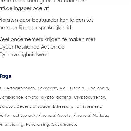
Rechtbank kondigt niet zomaar een
afkoelingsperiode af
Nalaten door bestuurder kan leiden tot
persoonlijke aansprakelijkheid
Veel ondernemers krijgen te maken met
Cyber Resilience Act en de
Cyberveiligheidswet
Tags
's-Hertogenbosch
Advocaat
AML
Bitcoin
Blockchain
Compliance
crypto
crypto-gaming
Cryptocurrency
Curator
Decentralization
Ethereum
Faillissement
Feitenrechtspraak
Financial Assets
Financial Markets
Financiering
Fundraising
Governance