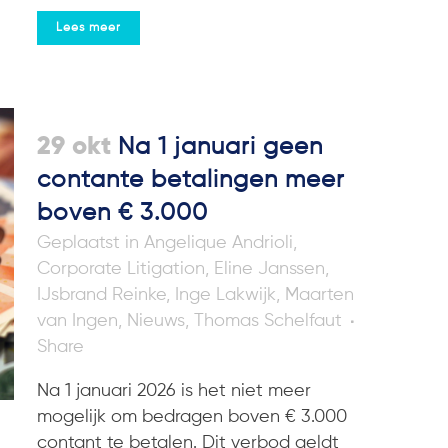
Lees meer
29 okt
Na 1 januari geen
contante betalingen meer
boven € 3.000
in
Angelique Andrioli
,
Corporate Litigation
,
Eline Janssen
,
IJsbrand Reinke
,
Inge Lakwijk
,
Maarten
van Ingen
,
Nieuws
,
Thomas Schelfaut
Share
Na 1 januari 2026 is het niet meer
mogelijk om bedragen boven € 3.000
contant te betalen. Dit verbod geldt