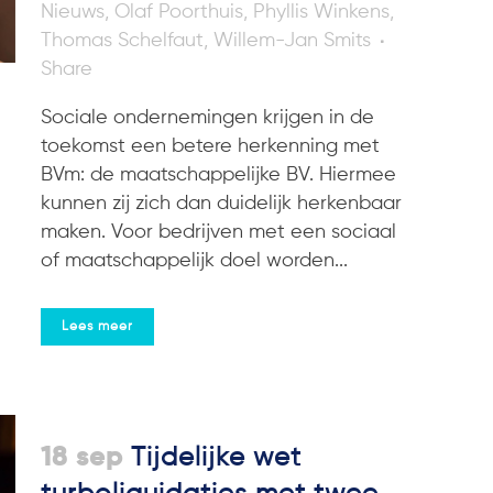
Nieuws
,
Olaf Poorthuis
,
Phyllis Winkens
,
Thomas Schelfaut
,
Willem-Jan Smits
Share
Sociale ondernemingen krijgen in de
toekomst een betere herkenning met
BVm: de maatschappelijke BV. Hiermee
kunnen zij zich dan duidelijk herkenbaar
maken. Voor bedrijven met een sociaal
of maatschappelijk doel worden...
Lees meer
18 sep
Tijdelijke wet