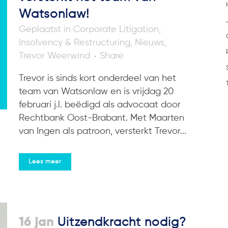
Watsonlaw!
in
Corporate Litigation
,
Insolvency & Restructuring
,
Nieuws
,
Trevor Weerwind
Share
Trevor is sinds kort onderdeel van het
team van Watsonlaw en is vrijdag 20
februari j.l. beëdigd als advocaat door
Rechtbank Oost-Brabant. Met Maarten
van Ingen als patroon, versterkt Trevor...
Lees meer
16 jan
Uitzendkracht nodig?