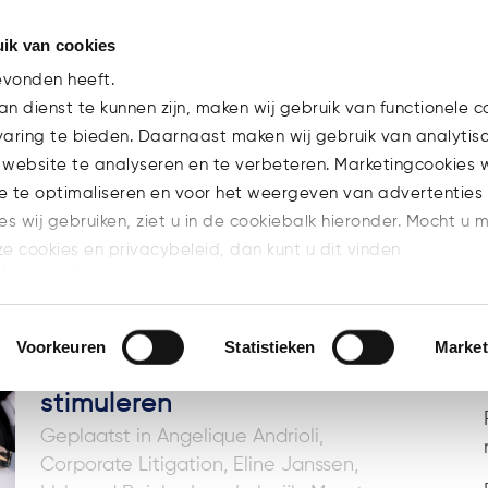
ik van cookies
Team
Experti
evonden heeft.
n dienst te kunnen zijn, maken wij gebruik van functionele c
varing te bieden. Daarnaast maken wij gebruik van analytis
 website te analyseren en te verbeteren. Marketingcookies
e te optimaliseren en voor het weergeven van advertenties 
ies wij gebruiken, ziet u in de cookiebalk hieronder. Mocht u 
ze cookies en privacybeleid, dan kunt u dit vinden
10 mrt
Gewijzigde
l/privacy/
octrooiwet moet
n welke cookies u accepteert.
investeringszekerheid en
Voorkeuren
Statistieken
Market
concurrentiekracht
stimuleren
in
Angelique Andrioli
,
Corporate Litigation
,
Eline Janssen
,