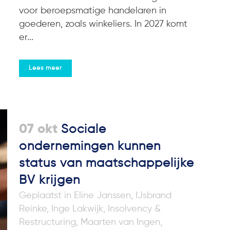
voor beroepsmatige handelaren in
goederen, zoals winkeliers. In 2027 komt
er...
Lees meer
07 okt
Sociale
ondernemingen kunnen
status van maatschappelijke
BV krijgen
in
Eline Janssen
,
IJsbrand
Reinke
,
Inge Lakwijk
,
Insolvency &
Restructuring
,
Maarten van Ingen
,