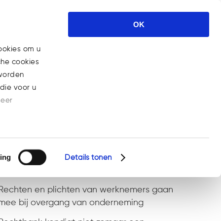
ses
Nieuws
Carrière
Contact
OK
ookies om u
che cookies
Home
>
Nieuws
(Pagina 2)
 worden
die voor u
meer
Recent Posts
ing
Steeds meer bedrijven aansprakelijk voor
Details tonen
gebrekkige AI-producten
Rechten en plichten van werknemers gaan
mee bij overgang van onderneming