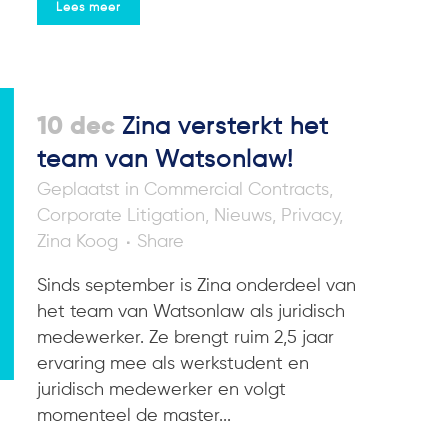
Lees meer
10 dec
Zina versterkt het
team van Watsonlaw!
in
Commercial Contracts
,
Corporate Litigation
,
Nieuws
,
Privacy
,
Zina Koog
Share
Sinds september is Zina onderdeel van
het team van Watsonlaw als juridisch
medewerker. Ze brengt ruim 2,5 jaar
ervaring mee als werkstudent en
juridisch medewerker en volgt
momenteel de master...