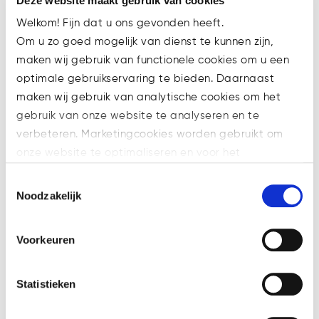
Deze website maakt gebruik van cookies
Welkom! Fijn dat u ons gevonden heeft.
Om u zo goed mogelijk van dienst te kunnen zijn,
maken wij gebruik van functionele cookies om u een
optimale gebruikservaring te bieden. Daarnaast
maken wij gebruik van analytische cookies om het
Relevante berichten
.
gebruik van onze website te analyseren en te
verbeteren. Marketingcookies worden gebruikt om
onze website te optimaliseren en voor het
weergeven van advertenties die voor u relevant zijn.
Toestemmingsselectie
Welke cookies wij gebruiken, ziet u in de cookiebalk
Noodzakelijk
hieronder. Mocht u meer informatie willen over onze
cookies en privacybeleid, dan kunt u dit vinden
Voorkeuren
op: https://watsonlaw.nl/privacy/
Geef a.u.b. hieronder aan welke cookies u accepteert.
Verzoek om conservatoir beslag te
Statistieken
leggen kan ook digitaal
16 november, 2021