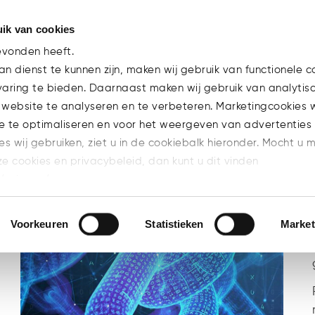
ik van cookies
Team
evonden heeft.
n dienst te kunnen zijn, maken wij gebruik van functionele c
varing te bieden. Daarnaast maken wij gebruik van analytis
 website te analyseren en te verbeteren. Marketingcookies
e te optimaliseren en voor het weergeven van advertenties 
ies wij gebruiken, ziet u in de cookiebalk hieronder. Mocht u 
BRANCHE
CARRIERE
EXPERTISE
ze cookies en privacybeleid, dan kunt u dit vinden
E
MICA
NIEUWS
PUBLICATIES
l/privacy/
n welke cookies u accepteert.
Voorkeuren
Statistieken
Market