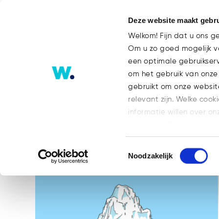
Deze website maakt gebru
Welkom! Fijn dat u ons g
Om u zo goed mogelijk va
een optimale gebruikser
Smart Contracts Tag
om het gebruik van onze
gebruikt om onze websit
relevant zijn. Welke cook
ALLES
BLOG
BLOG FINANCE
informatie willen over on
GEEN ONDERDEEL VAN EEN CATEGORI
op: https://watsonlaw.n
TEAM
WHOA
Geef a.u.b. hieronder aa
Toestemmingsselectie
Noodzakelijk