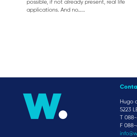
possible, if not already present, real life
applications. And no…...
Conta
Hugo d
5223 L
T 088-
F 088-
info@w