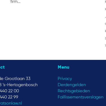
firm...
ct
Menu
e Grootlaan 33
Privacy
B ‘s-Hertogenbosch
Derdengelden
440 22 00
Rechtsgebieden
440 22 99
Faillissementsverslagen
atsonlaw.nl