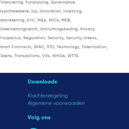
Financiering
Fundraising
Governance
Hypotheekakte
Ico
Innovation
Investing
Jaarrekening
KYC
M&A
MiCA
MKB
Ondernemingsrecht
Ontruimingsbeding
Privacy
Prospectus
Regulation
Security
Security tokens
Smart Contracts
SPAC
STO
Technology
Tokenization
Tokens
Transactions
Vifo
WHOA
WTTA
Downloads
Klachtenregeling
Algemene voorwaarden
Volg ons