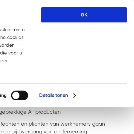
Expertises
Nieuws
Carrière
OK
Contact
ookies om u
che cookies
Home
>
Posts tagged "Smart Contracts"
 worden
die voor u
meer
Recent Posts
ing
Details tonen
Steeds meer bedrijven aansprakelijk voor
gebrekkige AI-producten
Rechten en plichten van werknemers gaan
mee bij overgang van onderneming