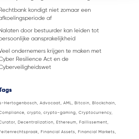
Rechtbank kondigt niet zomaar een
afkoelingsperiode af
Nalaten door bestuurder kan leiden tot
persoonlijke aansprakelijkheid
Veel ondernemers krijgen te maken met
Cyber Resilience Act en de
Cyberveiligheidswet
Tags
's-Hertogenbosch
Advocaat
AML
Bitcoin
Blockchain
Compliance
crypto
crypto-gaming
Cryptocurrency
Curator
Decentralization
Ethereum
Faillissement
Feitenrechtspraak
Financial Assets
Financial Markets