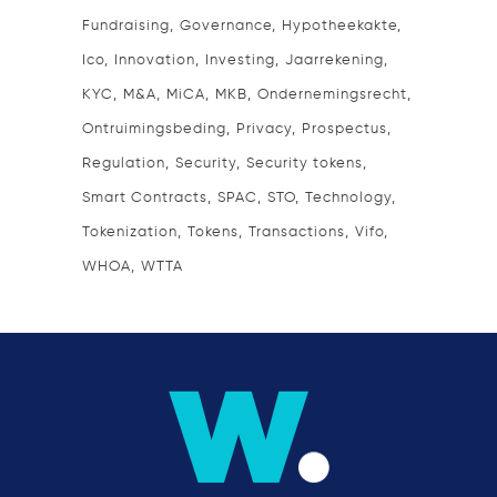
Fundraising
Governance
Hypotheekakte
Ico
Innovation
Investing
Jaarrekening
KYC
M&A
MiCA
MKB
Ondernemingsrecht
Ontruimingsbeding
Privacy
Prospectus
Regulation
Security
Security tokens
Smart Contracts
SPAC
STO
Technology
Tokenization
Tokens
Transactions
Vifo
WHOA
WTTA