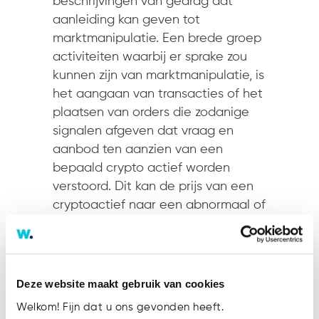
beschrijvingen van gedrag dat
aanleiding kan geven tot
marktmanipulatie. Een brede groep
activiteiten waarbij er sprake zou
kunnen zijn van marktmanipulatie, is
het aangaan van transacties of het
plaatsen van orders die zodanige
signalen afgeven dat vraag en
aanbod ten aanzien van een
bepaald crypto actief worden
verstoord. Dit kan de prijs van een
cryptoactief naar een abnormaal of
kunstmatig niveau sturen.
Voorbeelden van dit gedrag zijn
‘pump-and-dump-schemes’,
waarbij grote aankopen van
Deze website maakt gebruik van cookies
cryptoactiva de prijzen kunstmatig
Welkom! Fijn dat u ons gevonden heeft.
opdrijven en andere