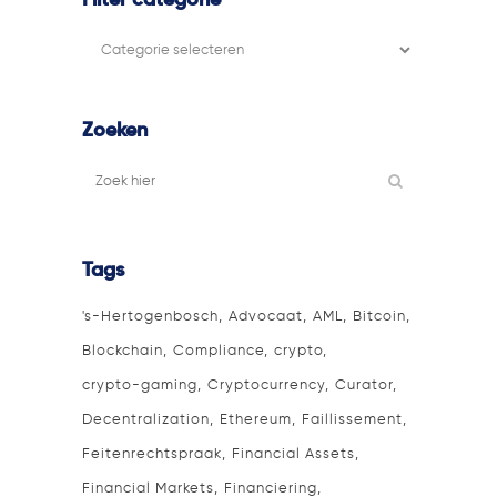
Filter categorie
Filter
categorie
Zoeken
Tags
's-Hertogenbosch
Advocaat
AML
Bitcoin
Blockchain
Compliance
crypto
crypto-gaming
Cryptocurrency
Curator
Decentralization
Ethereum
Faillissement
Feitenrechtspraak
Financial Assets
Financial Markets
Financiering