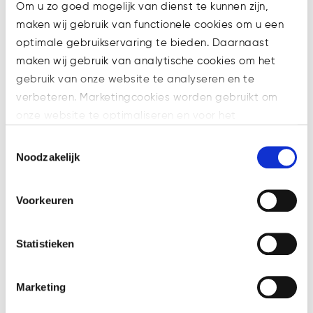
Om u zo goed mogelijk van dienst te kunnen zijn,
nietsvermoedende beleggers
maken wij gebruik van functionele cookies om u een
aansporen deze cryptoactiva ook te
optimale gebruikservaring te bieden. Daarnaast
kopen. Verder kan gedacht worden
maken wij gebruik van analytische cookies om het
aan oneerlijke handelstechnieken
gebruik van onze website te analyseren en te
zoals ‘spoofing’ en ‘layering’. Hierbij
verbeteren. Marketingcookies worden gebruikt om
plaatsen fraudeurs meerdere
onze website te optimaliseren en voor het
transactieorders om de
weergeven van advertenties die voor u relevant zijn.
handelsvolumes ogenschijnlijk te
Toestemmingsselectie
Welke cookies wij gebruiken, ziet u in de cookiebalk
Noodzakelijk
vergroten, maar annuleren de
hieronder. Mocht u meer informatie willen over onze
orders vervolgens vlak voor
cookies en privacybeleid, dan kunt u dit vinden
uitvoering. Een andere vorm van
Voorkeuren
op: https://watsonlaw.nl/privacy/
marktmanipulatie die onder MiCA
Geef a.u.b. hieronder aan welke cookies u accepteert.
verboden is, is de openbare
Statistieken
verspreiding van valse of
misleidende informatie die
Marketing
marktdeelnemers kan misleiden
over het echte aanbod van en de