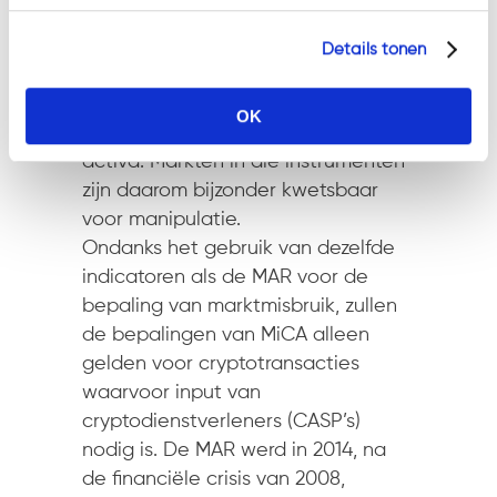
vraag naar een bepaalde
cryptoactief. Blockchain techniek is
Details tonen
nieuw en er is sprake van
prijsvolatiliteit en vaak hoge
OK
eigendomsconcentratie van crypto
activa. Markten in die instrumenten
zijn daarom bijzonder kwetsbaar
voor manipulatie.
Ondanks het gebruik van dezelfde
indicatoren als de MAR voor de
bepaling van marktmisbruik, zullen
de bepalingen van MiCA alleen
gelden voor cryptotransacties
waarvoor input van
cryptodienstverleners (CASP’s)
nodig is. De MAR werd in 2014, na
de financiële crisis van 2008,