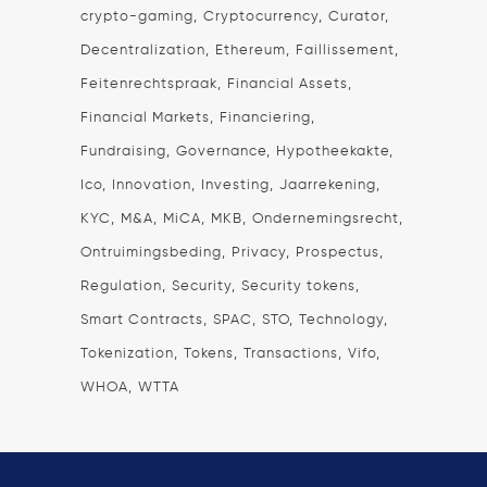
crypto-gaming
Cryptocurrency
Curator
Decentralization
Ethereum
Faillissement
Feitenrechtspraak
Financial Assets
Financial Markets
Financiering
Fundraising
Governance
Hypotheekakte
Ico
Innovation
Investing
Jaarrekening
KYC
M&A
MiCA
MKB
Ondernemingsrecht
Ontruimingsbeding
Privacy
Prospectus
Regulation
Security
Security tokens
Smart Contracts
SPAC
STO
Technology
Tokenization
Tokens
Transactions
Vifo
WHOA
WTTA