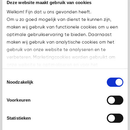
Deze website maakt gebruik van cookies
Welkom! Fijn dat u ons gevonden heeft.
Om u zo goed mogelijk van dienst te kunnen zijn,
maken wij gebruik van functionele cookies om u een
optimale gebruikservaring te bieden. Daarnaast
maken wij gebruik van analytische cookies om het
gebruik van onze website te analyseren en te
verbeteren. Marketingcookies worden gebruikt om
onze website te optimaliseren en voor het
weergeven van advertenties die voor u relevant zijn.
Toestemmingsselectie
Welke cookies wij gebruiken, ziet u in de cookiebalk
Noodzakelijk
27 jun
Cryptoplatform
hieronder. Mocht u meer informatie willen over onze
moet namen en
cookies en privacybeleid, dan kunt u dit vinden
Voorkeuren
op: https://watsonlaw.nl/privacy/
adressen van
Geef a.u.b. hieronder aan welke cookies u accepteert.
frauderende
Statistieken
gebruikers prijsgeven