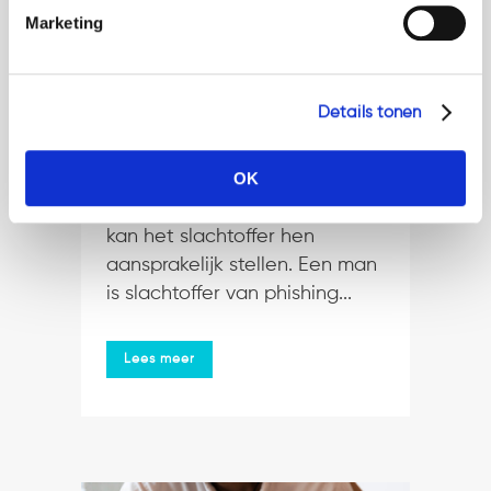
Wie slachtoffer is van fraude
Marketing
en zijn cryptovaluta verloren
ziet gaan, hoeft niet altijd te
wanhopen. De rechtbank kan
Details tonen
het cryptoplatform waarop de
frauderende gebruikers actief
OK
zijn verplichten hun NAW-
gegevens prijs te geven. Dan
kan het slachtoffer hen
aansprakelijk stellen. Een man
is slachtoffer van phishing...
Lees meer