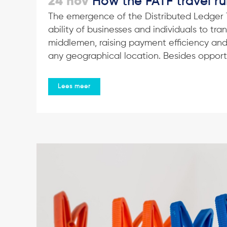
24 nov
How the FATF travel ru
The emergence of the Distributed Ledger
ability of businesses and individuals to tr
middlemen, raising payment efficiency and 
any geographical location. Besides opportun
Lees meer