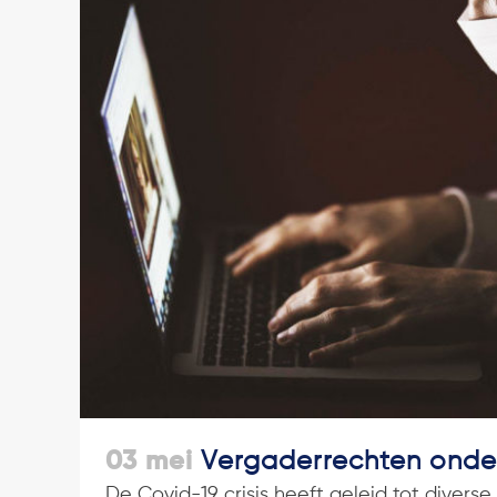
03 mei
Vergaderrechten onde
De Covid-19 crisis heeft geleid tot diver