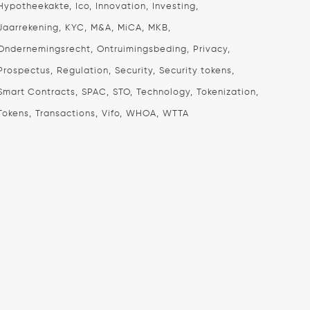
Hypotheekakte
Ico
Innovation
Investing
Jaarrekening
KYC
M&A
MiCA
MKB
Ondernemingsrecht
Ontruimingsbeding
Privacy
Prospectus
Regulation
Security
Security tokens
Smart Contracts
SPAC
STO
Technology
Tokenization
Tokens
Transactions
Vifo
WHOA
WTTA