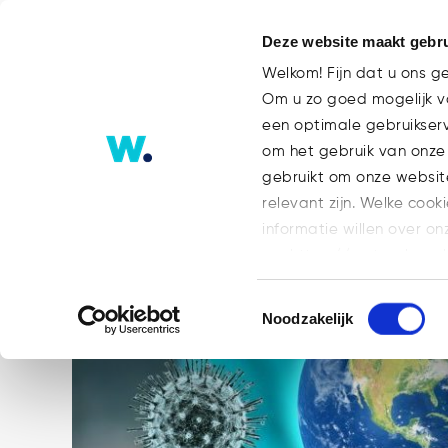
Deze website maakt gebru
Welkom! Fijn dat u ons g
Om u zo goed mogelijk va
een optimale gebruikser
Blog
om het gebruik van onze
gebruikt om onze websit
relevant zijn. Welke cook
informatie willen over on
op: https://watsonlaw.n
Geef a.u.b. hieronder aa
Toestemmingsselectie
Noodzakelijk