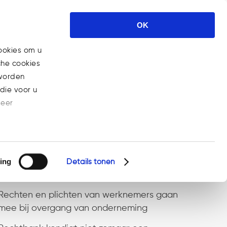
ses
Nieuws
Carrière
Contact
OK
ookies om u
che cookies
Home
>
Blog
(Pagina 24)
 worden
die voor u
meer
Recent Posts
ing
Steeds meer bedrijven aansprakelijk voor
Details tonen
gebrekkige AI-producten
Rechten en plichten van werknemers gaan
mee bij overgang van onderneming