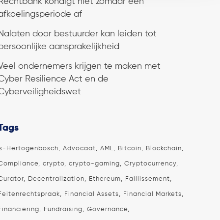
Rechtbank kondigt niet zomaar een
afkoelingsperiode af
Nalaten door bestuurder kan leiden tot
persoonlijke aansprakelijkheid
Veel ondernemers krijgen te maken met
Cyber Resilience Act en de
Cyberveiligheidswet
Tags
's-Hertogenbosch
Advocaat
AML
Bitcoin
Blockchain
Compliance
crypto
crypto-gaming
Cryptocurrency
Curator
Decentralization
Ethereum
Faillissement
Feitenrechtspraak
Financial Assets
Financial Markets
Financiering
Fundraising
Governance