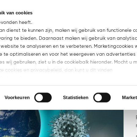
ik van cookies
Team
Experti
evonden heeft.
n dienst te kunnen zijn, maken wij gebruik van functionele c
varing te bieden. Daarnaast maken wij gebruik van analytis
 website te analyseren en te verbeteren. Marketingcookies
e te optimaliseren en voor het weergeven van advertenties 
ies wij gebruiken, ziet u in de cookiebalk hieronder. Mocht u 
ze cookies en privacybeleid, dan kunt u dit vinden
l/privacy/
n welke cookies u accepteert.
Voorkeuren
Statistieken
Market