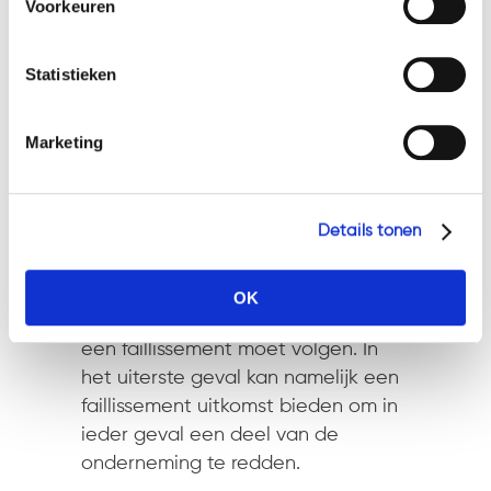
Voorkeuren
kredietopzegging hoeft dan
op: https://watsonlaw.nl/privacy/
misschien niet het einde van je
Geef a.u.b. hieronder aan welke cookies u accepteert.
onderneming te betekenen.
Statistieken
Blogreeks ‘Herstructureren in
Marketing
crisistijd’
In deze blogreeks gaan wij
uitgebreid in op diverse
Details tonen
onderwerpen die voor de
ondernemer van belang kunnen zijn
om zijn onderneming in crisistijd te
OK
redden. Zelfs als dat betekent dat
een faillissement moet volgen. In
het uiterste geval kan namelijk een
faillissement uitkomst bieden om in
ieder geval een deel van de
onderneming te redden.