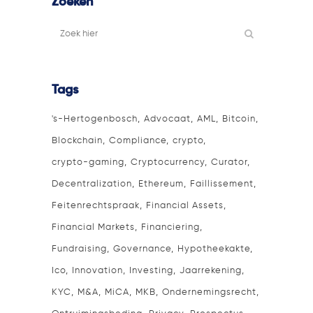
Zoeken
Tags
's-Hertogenbosch
Advocaat
AML
Bitcoin
Blockchain
Compliance
crypto
crypto-gaming
Cryptocurrency
Curator
Decentralization
Ethereum
Faillissement
Feitenrechtspraak
Financial Assets
Financial Markets
Financiering
Fundraising
Governance
Hypotheekakte
Ico
Innovation
Investing
Jaarrekening
KYC
M&A
MiCA
MKB
Ondernemingsrecht