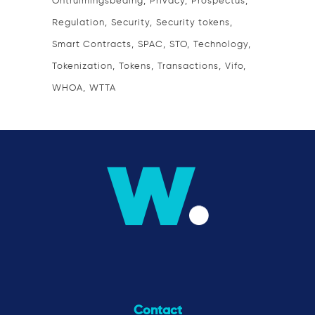
Ontruimingsbeding
Privacy
Prospectus
Regulation
Security
Security tokens
Smart Contracts
SPAC
STO
Technology
Tokenization
Tokens
Transactions
Vifo
WHOA
WTTA
Contact