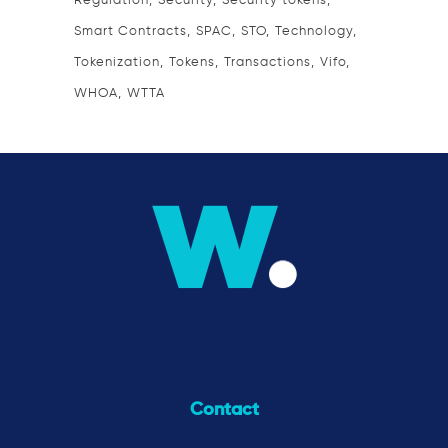
Regulation
Security
Security tokens
Smart Contracts
SPAC
STO
Technology
Tokenization
Tokens
Transactions
Vifo
WHOA
WTTA
Contact