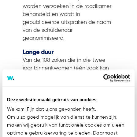
worden verzoeken in de raadkamer
behandeld en wordt in
gepubliceerde uitspraken de naam
van de schuldenaar
geanonimiseerd.
Lange duur
Van de 108 zaken die in die twee
jaar binnenkwamen (één zaak kan
dus meerdere uitspraken opleveren),
is van 98 zaken bekend hoe ze zijn
geëindigd – tien zaken lopen nog.
Deze website maakt gebruik van cookies
Van deze 98 zaken eindigden er 27
in een homologatie; 22 keer betrof
Welkom! Fijn dat u ons gevonden heeft.
het een reorganisatieakkoord en vijf
Om u zo goed mogelijk van dienst te kunnen zijn,
keer een liquidatieakkoord. In tien
maken wij gebruik van functionele cookies om u een
zaken werd de homologatie
optimale gebruikservaring te bieden. Daarnaast