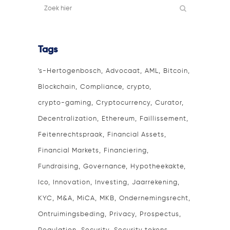
Tags
's-Hertogenbosch
Advocaat
AML
Bitcoin
Blockchain
Compliance
crypto
crypto-gaming
Cryptocurrency
Curator
Decentralization
Ethereum
Faillissement
Feitenrechtspraak
Financial Assets
Financial Markets
Financiering
Fundraising
Governance
Hypotheekakte
Ico
Innovation
Investing
Jaarrekening
KYC
M&A
MiCA
MKB
Ondernemingsrecht
Ontruimingsbeding
Privacy
Prospectus