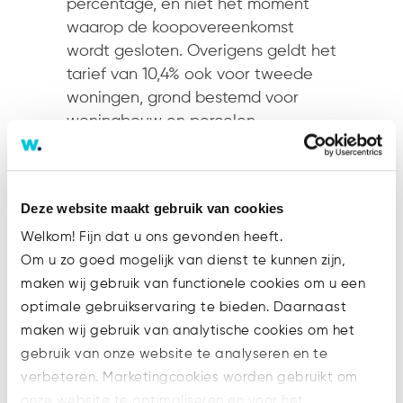
percentage, en niet het moment
waarop de koopovereenkomst
wordt gesloten. Overigens geldt het
tarief van 10,4% ook voor tweede
woningen, grond bestemd voor
woningbouw en percelen
onbebouwde grond.
Vennootschapsbelasting stijgt
Deze website maakt gebruik van cookies
Ondernemers uit het MKB of met
een BV of NV gaan meer
Welkom! Fijn dat u ons gevonden heeft.
vennootschapsbelasting betalen.
Om u zo goed mogelijk van dienst te kunnen zijn,
De grens van de eerste schijf van
maken wij gebruik van functionele cookies om u een
de vennootschapsbelasting wordt
optimale gebruikservaring te bieden. Daarnaast
verlaagd van € 395.000 naar €
maken wij gebruik van analytische cookies om het
200.000. Hierdoor valt een kleiner
gebruik van onze website te analyseren en te
deel van de winst onder het lage
verbeteren. Marketingcookies worden gebruikt om
vpb-tarief. Tegelijk gaat het lage
onze website te optimaliseren en voor het