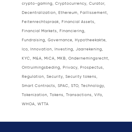
crypto-gaming
Cryptocurrency
Curator
Decentralization
Ethereum
Faillissement
Feitenrechtspraak
Financial Assets
Financial Markets
Financiering
Fundraising
Governance
Hypotheekakte
Ico
Innovation
Investing
Jaarrekening
KYC
M&A
MiCA
MKB
Ondernemingsrecht
Ontruimingsbeding
Privacy
Prospectus
Regulation
Security
Security tokens
Smart Contracts
SPAC
STO
Technology
Tokenization
Tokens
Transactions
Vifo
WHOA
WTTA