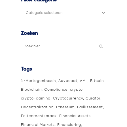
Filter categorie
Filter
categorie
Zoeken
Tags
's-Hertogenbosch
Advocaat
AML
Bitcoin
Blockchain
Compliance
crypto
crypto-gaming
Cryptocurrency
Curator
Decentralization
Ethereum
Faillissement
Feitenrechtspraak
Financial Assets
Financial Markets
Financiering