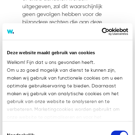
uitgegeven, zal dit waarschijnlijk
geen gevolgen hebben voor de
bijzondere rechten die aan deze
aandelen kleven.
Faillissement voorkomen
Als het WHOA-traject succesvol
Deze website maakt gebruik van cookies
verloopt, dan wordt een
Welkom! Fijn dat u ons gevonden heeft.
faillissement van ADO Den Haag
Om u zo goed mogelijk van dienst te kunnen zijn,
voorkomen. Een faillissement zou
maken wij gebruik van functionele cookies om u een
funest zijn voor betaald voetbal in
optimale gebruikservaring te bieden. Daarnaast
Den Haag. Het licentiereglement
maken wij gebruik van analytische cookies om het
van de KNVB bepaalt immers dat
gebruik van onze website te analyseren en te
de licentie om betaald voetbal te
verbeteren. Marketingcookies worden gebruikt om
mogen spelen, vervalt bij het
onze website te optimaliseren en voor het
faillissement van de licentiehouder.
weergeven van advertenties die voor u relevant zijn.
Toestemmingsselectie
Bij een faillissement zou er dan ook
Welke cookies wij gebruiken, ziet u in de cookiebalk