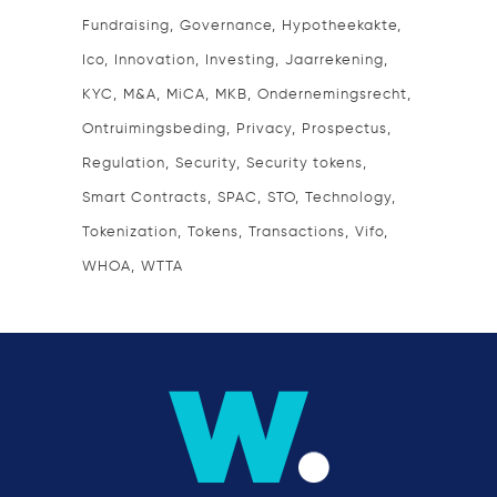
Fundraising
Governance
Hypotheekakte
Ico
Innovation
Investing
Jaarrekening
KYC
M&A
MiCA
MKB
Ondernemingsrecht
Ontruimingsbeding
Privacy
Prospectus
Regulation
Security
Security tokens
Smart Contracts
SPAC
STO
Technology
Tokenization
Tokens
Transactions
Vifo
WHOA
WTTA