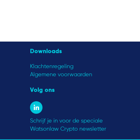
Downloads
Klachtenregeling
Algemene voorwaarden
Volg ons
Schrijf je in voor de speciale
Watsonlaw Crypto newsletter