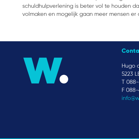
schuldhulpverlening is beter vol te houden da
volmaken en mogelijk gaan meer mensen er 
Conta
Hugo d
5223 L
T 088-
F 088-
info@w