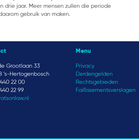
n drie jaar. Meer mensen zullen die periode
daarom gebruik van maken.
ct
Menu
e Grootlaan 33
Privacy
B ‘s-Hertogenbosch
Derdengelden
440 22 00
Rechtsgebieden
440 22 99
Faillissementsverslagen
atsonlaw.nl