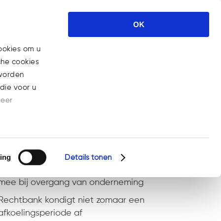
Expertises
Nieuws
Carrière
OK
Contact
ookies om u
che cookies
m
>
Eline Janssen
>
Traject om uit schulden te komen wordt
 worden
die voor u
meer
Recente berichten
Steeds meer bedrijven aansprakelijk voor
gebrekkige AI-producten
ing
Details tonen
Rechten en plichten van werknemers gaan
mee bij overgang van onderneming
Rechtbank kondigt niet zomaar een
afkoelingsperiode af