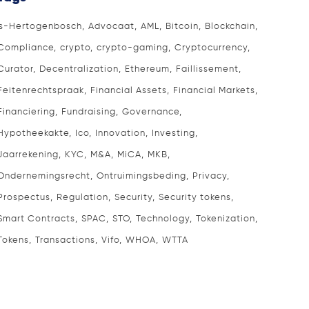
's-Hertogenbosch
Advocaat
AML
Bitcoin
Blockchain
Compliance
crypto
crypto-gaming
Cryptocurrency
Curator
Decentralization
Ethereum
Faillissement
Feitenrechtspraak
Financial Assets
Financial Markets
Financiering
Fundraising
Governance
Hypotheekakte
Ico
Innovation
Investing
Jaarrekening
KYC
M&A
MiCA
MKB
Ondernemingsrecht
Ontruimingsbeding
Privacy
Prospectus
Regulation
Security
Security tokens
Smart Contracts
SPAC
STO
Technology
Tokenization
Tokens
Transactions
Vifo
WHOA
WTTA