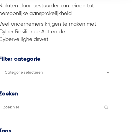
Nalaten door bestuurder kan leiden tot
persoonlijke aansprakelijkheid
Veel ondernemers krijgen te maken met
Cyber Resilience Act en de
Cyberveiligheidswet
Filter categorie
Filter
categorie
Zoeken
Tags