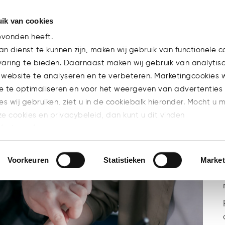
ik van cookies
Team
evonden heeft.
n dienst te kunnen zijn, maken wij gebruik van functionele c
varing te bieden. Daarnaast maken wij gebruik van analytis
men wordt gehalveerd
Home
>
Tea
 website te analyseren en te verbeteren. Marketingcookies
gehalveerd
e te optimaliseren en voor het weergeven van advertenties 
ies wij gebruiken, ziet u in de cookiebalk hieronder. Mocht u 
ze cookies en privacybeleid, dan kunt u dit vinden
l/privacy/
n welke cookies u accepteert.
Voorkeuren
Statistieken
Market