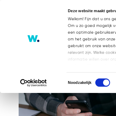
Deze website maakt gebru
Welkom! Fijn dat u ons g
Om u zo goed mogelijk va
een optimale gebruikser
Traject om uit schulden te ko
om het gebruik van onze
gebruikt om onze websit
relevant zijn. Welke cook
informatie willen over on
op: https://watsonlaw.n
Geef a.u.b. hieronder aa
Toestemmingsselectie
Noodzakelijk