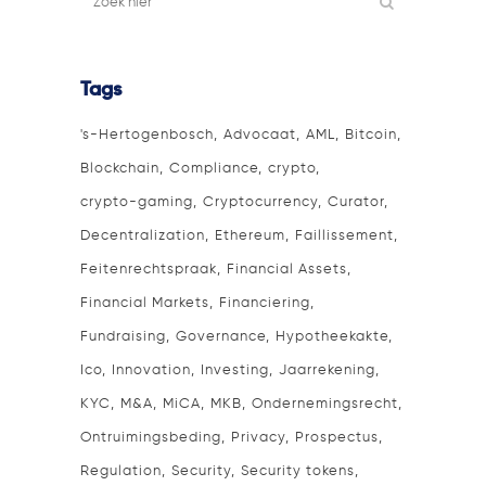
Tags
's-Hertogenbosch
Advocaat
AML
Bitcoin
Blockchain
Compliance
crypto
crypto-gaming
Cryptocurrency
Curator
Decentralization
Ethereum
Faillissement
Feitenrechtspraak
Financial Assets
Financial Markets
Financiering
Fundraising
Governance
Hypotheekakte
Ico
Innovation
Investing
Jaarrekening
KYC
M&A
MiCA
MKB
Ondernemingsrecht
Ontruimingsbeding
Privacy
Prospectus
Regulation
Security
Security tokens