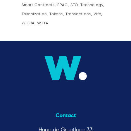
Smart Contracts
SPAC
STO
Technology
Tokenization
Tokens
Transactions
Vifo
WHOA
WTTA
Contact
Hugo de Grootlaan 33