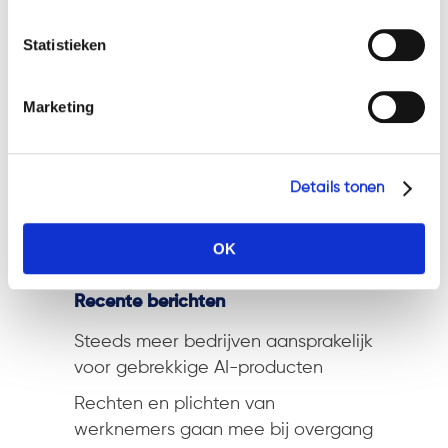
Geef a.u.b. hieronder aan welke cookies u accepteert.
kan worden ingezien. Daarvoor
Statistieken
moet de partij die het verlof heeft
gekregen, eerst een verzoek tot
inzage doen.
Marketing
Meer informatie over de Wet
vereenvoudiging en modernisering
Details tonen
bewijsrecht.
OK
Recente berichten
Steeds meer bedrijven aansprakelijk
voor gebrekkige AI-producten
Rechten en plichten van
werknemers gaan mee bij overgang