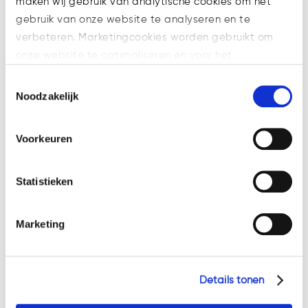
maken wij gebruik van analytische cookies om het
gebruik van onze website te analyseren en te
Rechtbank kondigt niet zomaar een
verbeteren. Marketingcookies worden gebruikt om
afkoelingsperiode af
onze website te optimaliseren en voor het
Nalaten door bestuurder kan leiden
weergeven van advertenties die voor u relevant zijn.
Toestemmingsselectie
tot persoonlijke aansprakelijkheid
Welke cookies wij gebruiken, ziet u in de cookiebalk
Noodzakelijk
Veel ondernemers krijgen te maken
hieronder. Mocht u meer informatie willen over onze
met Cyber Resilience Act en de
cookies en privacybeleid, dan kunt u dit vinden
Voorkeuren
Cyberveiligheidswet
op: https://watsonlaw.nl/privacy/
Geef a.u.b. hieronder aan welke cookies u accepteert.
Statistieken
Filter categorie
Filter
Marketing
categorie
Zoeken
Details tonen