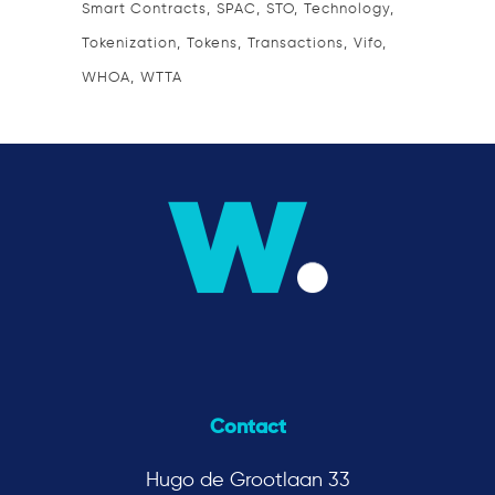
Smart Contracts
SPAC
STO
Technology
Tokenization
Tokens
Transactions
Vifo
WHOA
WTTA
Contact
Hugo de Grootlaan 33