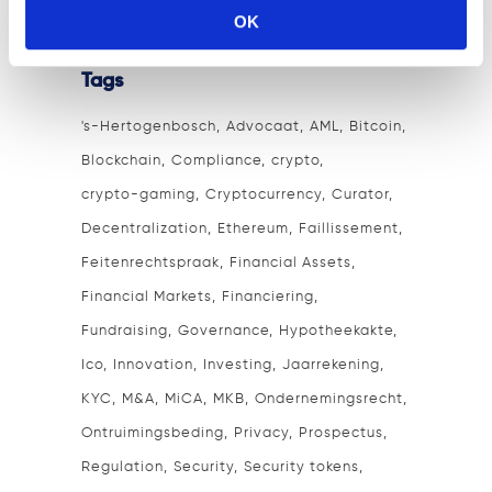
OK
Tags
's-Hertogenbosch
Advocaat
AML
Bitcoin
Blockchain
Compliance
crypto
crypto-gaming
Cryptocurrency
Curator
Decentralization
Ethereum
Faillissement
Feitenrechtspraak
Financial Assets
Financial Markets
Financiering
Fundraising
Governance
Hypotheekakte
Ico
Innovation
Investing
Jaarrekening
KYC
M&A
MiCA
MKB
Ondernemingsrecht
Ontruimingsbeding
Privacy
Prospectus
Regulation
Security
Security tokens