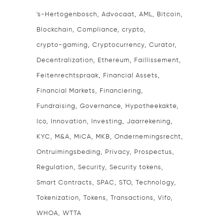
's-Hertogenbosch
Advocaat
AML
Bitcoin
Blockchain
Compliance
crypto
crypto-gaming
Cryptocurrency
Curator
Decentralization
Ethereum
Faillissement
Feitenrechtspraak
Financial Assets
Financial Markets
Financiering
Fundraising
Governance
Hypotheekakte
Ico
Innovation
Investing
Jaarrekening
KYC
M&A
MiCA
MKB
Ondernemingsrecht
Ontruimingsbeding
Privacy
Prospectus
Regulation
Security
Security tokens
Smart Contracts
SPAC
STO
Technology
Tokenization
Tokens
Transactions
Vifo
WHOA
WTTA