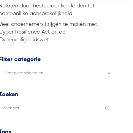
Nalaten door bestuurder kan leiden tot
persoonlijke aansprakelijkheid
Veel ondernemers krijgen te maken met
Cyber Resilience Act en de
Cyberveiligheidswet
Filter categorie
Filter
categorie
Zoeken
Tags