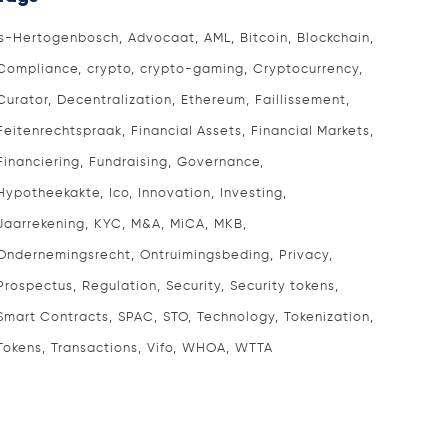
's-Hertogenbosch
Advocaat
AML
Bitcoin
Blockchain
Compliance
crypto
crypto-gaming
Cryptocurrency
Curator
Decentralization
Ethereum
Faillissement
Feitenrechtspraak
Financial Assets
Financial Markets
Financiering
Fundraising
Governance
Hypotheekakte
Ico
Innovation
Investing
Jaarrekening
KYC
M&A
MiCA
MKB
Ondernemingsrecht
Ontruimingsbeding
Privacy
Prospectus
Regulation
Security
Security tokens
Smart Contracts
SPAC
STO
Technology
Tokenization
Tokens
Transactions
Vifo
WHOA
WTTA