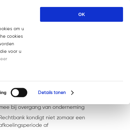
Expertises
Nieuws
Carrière
OK
Contact
ookies om u
che cookies
 worden
die voor u
meer
Recente berichten
Steeds meer bedrijven aansprakelijk voor
gebrekkige AI-producten
ing
Details tonen
Rechten en plichten van werknemers gaan
mee bij overgang van onderneming
Rechtbank kondigt niet zomaar een
afkoelingsperiode af