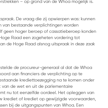
erstrekken – op grond van de Whoa mogelijk is.
itspraak. De vraag die zij opwierpen was: kunnen
 van bestaande verplichtingen worden
elf geen hoger beroep of cassatieberoep konden
e Hoge Raad een zogeheten vordering tot
 kan de Hoge Raad alsnog uitspraak in deze zaak
d stelde de procureur-generaal al dat de Whoa
ord aan financiers de verplichting op te
bestaande krediettoezegging na te komen onder
st van de wet en uit de parlementaire
t nu tot eenzelfde oordeel. Het opleggen van
uw krediet of krediet op gewijzigde voorwaarden,
sen bij de uitgangspunten van Whoa. Een