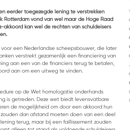
n eerder toegezegde lening te verstrekken
nk Rotterdam vond van wel maar de Hoge Raad
oa-akkoord kan wel de rechten van schuldeisers
en.
t voor een Nederlandse scheepsbouwer, die later
anken verstrekt gezamenlijk een financiering van
ning aan een van de financiers terug te betalen,
ord aan om een uitweg te vinden.
cedure op de Wet homologatie onderhands
ing is getreden. Deze wet biedt levensvatbare
rkeren de mogelijkheid om door een akkoord hun
ers zouden dan afstand moeten doen van een deel
lening terug, maar bij een faillissement zouden
 komt alleen tot stand als voldoende schuldeisers