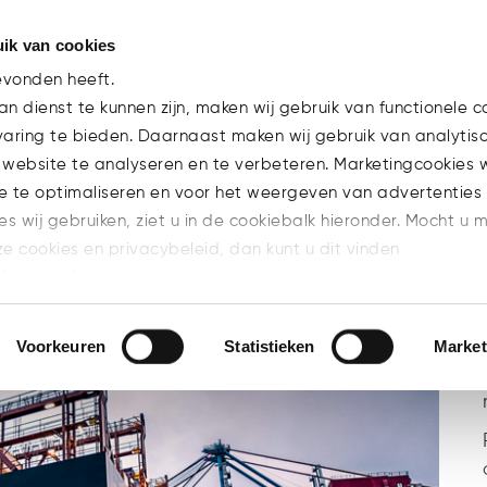
ik van cookies
Team
evonden heeft.
n dienst te kunnen zijn, maken wij gebruik van functionele c
varing te bieden. Daarnaast maken wij gebruik van analytis
uldeisers beperken maar
 website te analyseren en te verbeteren. Marketingcookies
n
e te optimaliseren en voor het weergeven van advertenties 
ies wij gebruiken, ziet u in de cookiebalk hieronder. Mocht u 
ze cookies en privacybeleid, dan kunt u dit vinden
l/privacy/
n welke cookies u accepteert.
Voorkeuren
Statistieken
Market