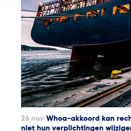
26 nov
Whoa-akkoord kan rech
niet hun verplichtingen wijzige