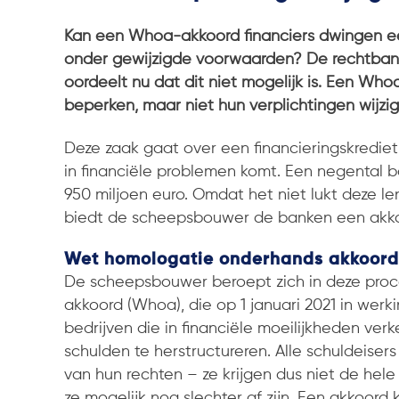
Kan een Whoa-akkoord financiers dwingen ee
onder gewijzigde voorwaarden? De rechtba
oordeelt nu dat dit niet mogelijk is. Een Wh
beperken, maar niet hun verplichtingen wijzig
Deze zaak gaat over een financieringskredie
in financiële problemen komt. Een negental b
950 miljoen euro. Omdat het niet lukt deze le
biedt de scheepsbouwer de banken een akko
Wet homologatie onderhands akkoord
De scheepsbouwer beroept zich in deze pro
akkoord (Whoa), die op 1 januari 2021 in werk
bedrijven die in financiële moeilijkheden ve
schulden te herstructureren. Alle schuldeis
van hun rechten – ze krijgen dus niet de hele 
ze mogelijk nog slechter af zijn. Een akkoord