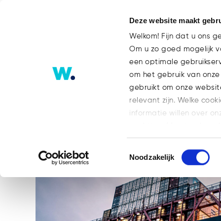
Deze website maakt gebru
Welkom! Fijn dat u ons g
Om u zo goed mogelijk va
een optimale gebruikser
Whoa-akkoord kan rechten sch
om het gebruik van onze
niet hun verplichtingen wijzige
gebruikt om onze websit
relevant zijn. Welke cook
informatie willen over on
op: https://watsonlaw.n
Geef a.u.b. hieronder aa
Toestemmingsselectie
Noodzakelijk