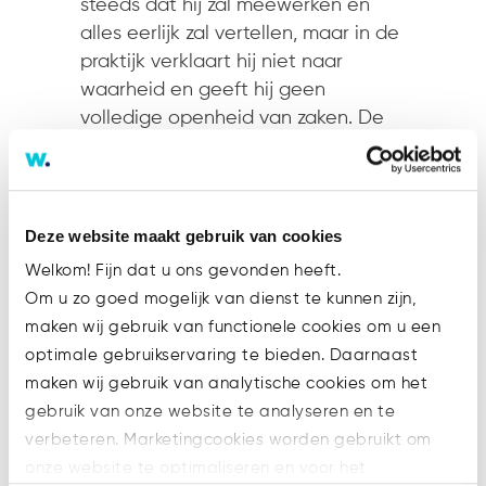
steeds dat hij zal meewerken en
alles eerlijk zal vertellen, maar in de
praktijk verklaart hij niet naar
waarheid en geeft hij geen
volledige openheid van zaken. De
man moet worden gedwongen de
gewenste en noodzakelijke
informatie te verstrekken en de
verzekerde bewaring is daarvoor
Deze website maakt gebruik van cookies
een geschikt middel. Daarom moet
Welkom! Fijn dat u ons gevonden heeft.
de termijn van de bewaring met
Om u zo goed mogelijk van dienst te kunnen zijn,
dertig dagen worden verlengd.
maken wij gebruik van functionele cookies om u een
Volgens de rechter-commissaris
optimale gebruikservaring te bieden. Daarnaast
weegt het belang van de curator bij
maken wij gebruik van analytische cookies om het
voortzetting van de gijzeling om de
gebruik van onze website te analyseren en te
benodigde inlichtingen te
verbeteren. Marketingcookies worden gebruikt om
verkrijgen, zwaarder dan het belang
onze website te optimaliseren en voor het
van failliet bij zijn vrijheid.