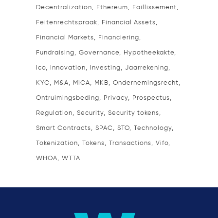
Decentralization
Ethereum
Faillissement
Feitenrechtspraak
Financial Assets
Financial Markets
Financiering
Fundraising
Governance
Hypotheekakte
Ico
Innovation
Investing
Jaarrekening
KYC
M&A
MiCA
MKB
Ondernemingsrecht
Ontruimingsbeding
Privacy
Prospectus
Regulation
Security
Security tokens
Smart Contracts
SPAC
STO
Technology
Tokenization
Tokens
Transactions
Vifo
WHOA
WTTA