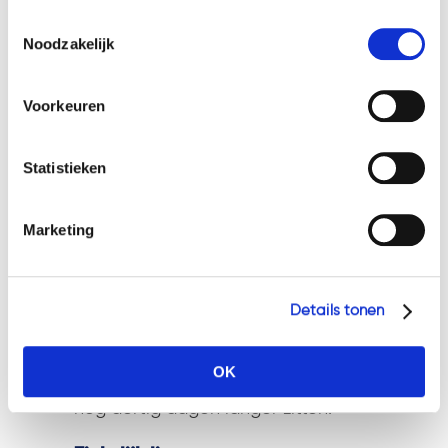
weergeven van advertenties die voor u relevant zijn.
Toestemmingsselectie
Welke cookies wij gebruiken, ziet u in de cookiebalk
Noodzakelijk
Persoonlijke vrijheid
hieronder. Mocht u meer informatie willen over onze
De informatieverplichting staat in
cookies en privacybeleid, dan kunt u dit vinden
de Faillissementswet. De failliet
Voorkeuren
op: https://watsonlaw.nl/privacy/
voldoet daar nog steeds niet aan.
Geef a.u.b. hieronder aan welke cookies u accepteert.
Maar de rechtbank moet ook
Statistieken
rekening houden met het Europese
Verdrag voor de Rechten van de
Mens, waarin het recht op vrijheid
Marketing
staat. De rechtbank moet een
afweging maken of een
voortgezette inbreuk op de
Details tonen
persoonlijke vrijheid van failliet
gerechtvaardigd is. Die afweging
OK
valt in zijn nadeel uit: de man moet
nog dertig dagen langer zitten.