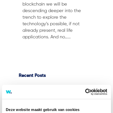
blockchain we will be
descending deeper into the
trench to explore the
technology’s possible, if not
already present, real life
applications. And no…...
Recent Posts
Steeds meer bedrijven aansprakelijk
voor gebrekkige AI-producten
Rechten en plichten van
Deze website maakt gebruik van cookies
werknemers gaan mee bij overgang