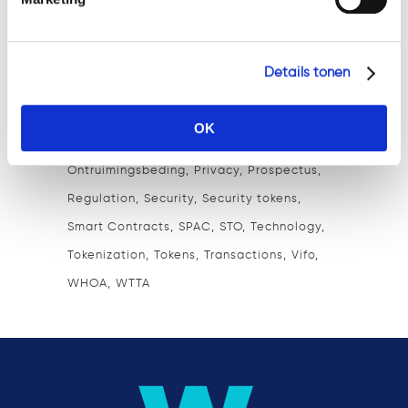
Decentralization
Ethereum
Faillissement
Feitenrechtspraak
Financial Assets
Financial Markets
Financiering
Details tonen
Fundraising
Governance
Hypotheekakte
Ico
Innovation
Investing
Jaarrekening
OK
KYC
M&A
MiCA
MKB
Ondernemingsrecht
Ontruimingsbeding
Privacy
Prospectus
Regulation
Security
Security tokens
Smart Contracts
SPAC
STO
Technology
Tokenization
Tokens
Transactions
Vifo
WHOA
WTTA