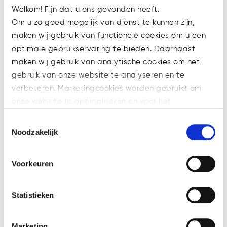
van onderneming
Welkom! Fijn dat u ons gevonden heeft.
Om u zo goed mogelijk van dienst te kunnen zijn,
Rechtbank kondigt niet zomaar een
maken wij gebruik van functionele cookies om u een
afkoelingsperiode af
optimale gebruikservaring te bieden. Daarnaast
Nalaten door bestuurder kan leiden
maken wij gebruik van analytische cookies om het
tot persoonlijke aansprakelijkheid
gebruik van onze website te analyseren en te
verbeteren. Marketingcookies worden gebruikt om
Veel ondernemers krijgen te maken
onze website te optimaliseren en voor het
met Cyber Resilience Act en de
weergeven van advertenties die voor u relevant zijn.
Toestemmingsselectie
Cyberveiligheidswet
Welke cookies wij gebruiken, ziet u in de cookiebalk
Noodzakelijk
hieronder. Mocht u meer informatie willen over onze
cookies en privacybeleid, dan kunt u dit vinden
Tags
Voorkeuren
op: https://watsonlaw.nl/privacy/
Geef a.u.b. hieronder aan welke cookies u accepteert.
's-Hertogenbosch
Advocaat
AML
Bitcoin
Statistieken
Blockchain
Compliance
crypto
crypto-gaming
Cryptocurrency
Curator
Marketing