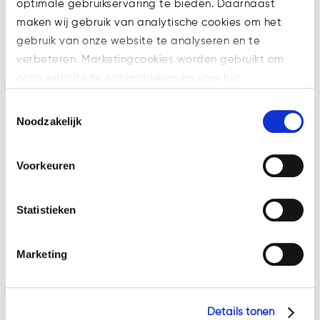
optimale gebruikservaring te bieden. Daarnaast
de buitenwereld kunnen
maken wij gebruik van analytische cookies om het
communiceren. De aangepaste
gebruik van onze website te analyseren en te
code komt tot stand door
verbeteren. Marketingcookies worden gebruikt om
gesprekken met allerlei partijen,
onze website te optimaliseren en voor het
zoals bestuurders, commissarissen
weergeven van advertenties die voor u relevant zijn.
een aandeelhouders van
Toestemmingsselectie
Welke cookies wij gebruiken, ziet u in de cookiebalk
Noodzakelijk
beursvennootschappen.
hieronder. Mocht u meer informatie willen over onze
Geïnteresseerden kunnen tot 17
cookies en privacybeleid, dan kunt u dit vinden
april 2022 bij de Monitoring
Voorkeuren
op: https://watsonlaw.nl/privacy/
Commissie hun reactie insturen.
Geef a.u.b. hieronder aan welke cookies u accepteert.
Statistieken
Recente berichten
Marketing
Steeds meer bedrijven aansprakelijk
voor gebrekkige AI-producten
Details tonen