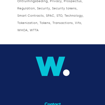
Ontruimingsbeding
Privacy
Prospectus
Regulation
Security
Security tokens
Smart Contracts
SPAC
STO
Technology
Tokenization
Tokens
Transactions
Vifo
WHOA
WTTA
Contact