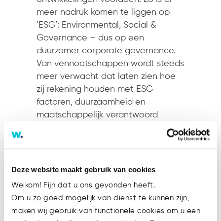
meer nadruk komen te liggen op
‘ESG’: Environmental, Social &
Governance – dus op een
duurzamer corporate governance.
Van vennootschappen wordt steeds
meer verwacht dat laten zien hoe
zij rekening houden met ESG-
factoren, duurzaamheid en
maatschappelijk verantwoord
ondernemen. De geactualiseerde
code richt zich met name op
langetermijn-waardecreatie,
diversiteit en de rol van
Deze website maakt gebruik van cookies
aandeelhouders. In het
Welkom! Fijn dat u ons gevonden heeft.
consultatiedocument staat hoe
Om u zo goed mogelijk van dienst te kunnen zijn,
vennootschappen dit kunnen
maken wij gebruik van functionele cookies om u een
invullen en dus hoe zij hierover naar