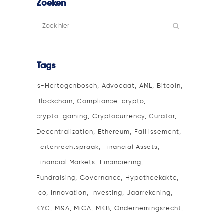
Zoeken
Tags
's-Hertogenbosch
Advocaat
AML
Bitcoin
Blockchain
Compliance
crypto
crypto-gaming
Cryptocurrency
Curator
Decentralization
Ethereum
Faillissement
Feitenrechtspraak
Financial Assets
Financial Markets
Financiering
Fundraising
Governance
Hypotheekakte
Ico
Innovation
Investing
Jaarrekening
KYC
M&A
MiCA
MKB
Ondernemingsrecht