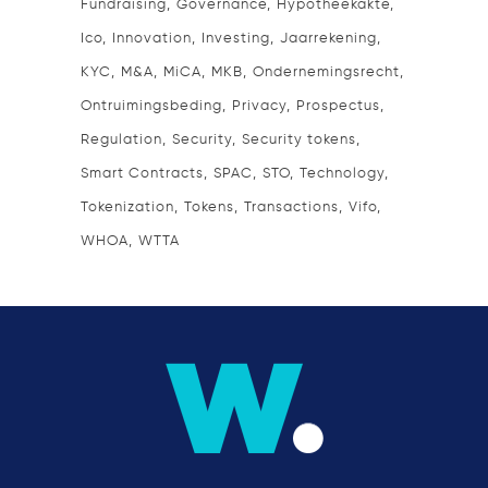
Fundraising
Governance
Hypotheekakte
Ico
Innovation
Investing
Jaarrekening
KYC
M&A
MiCA
MKB
Ondernemingsrecht
Ontruimingsbeding
Privacy
Prospectus
Regulation
Security
Security tokens
Smart Contracts
SPAC
STO
Technology
Tokenization
Tokens
Transactions
Vifo
WHOA
WTTA