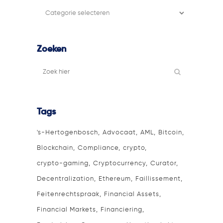
Filter
categorie
Zoeken
Tags
's-Hertogenbosch
Advocaat
AML
Bitcoin
Blockchain
Compliance
crypto
crypto-gaming
Cryptocurrency
Curator
Decentralization
Ethereum
Faillissement
Feitenrechtspraak
Financial Assets
Financial Markets
Financiering