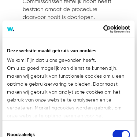
Commissarissen feitelijk nooit heeft
bestaan omdat de procedure
daarvoor nooit is doorlopen.
Gespreksverslag
Volgens de curator heeft de
commissaris zijn rol als commissaris
Deze website maakt gebruik van cookies
desondanks feitelijk uitgevoerd. Dat
Welkom! Fijn dat u ons gevonden heeft.
blijkt uit een andere e-mail, waarin
Om u zo goed mogelijk van dienst te kunnen zijn,
een verslag is opgenomen van een
maken wij gebruik van functionele cookies om u een
kennismakingsgesprek. Daarbij zou
optimale gebruikservaring te bieden. Daarnaast
deze commissaris aanwezig zijn
maken wij gebruik van analytische cookies om het
geweest. Maar de rechtbank vindt
gebruik van onze website te analyseren en te
dit onvoldoende om aan te nemen
verbeteren. Marketingcookies worden gebruikt om
dat de commissaris daadwerkelijk
onze website te optimaliseren en voor het
zijn rol als commissaris heeft
weergeven van advertenties die voor u relevant zijn.
vervuld. Die betwist ook nog eens
Toestemmingsselectie
Welke cookies wij gebruiken, ziet u in de cookiebalk
Noodzakelijk
dat hij bij deze afspraak aanwezig