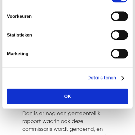
hieronder. Mocht u meer informatie willen over onze
was, en ook dat het
cookies en privacybeleid, dan kunt u dit vinden
gespreksverslag met zijn
Voorkeuren
op: https://watsonlaw.nl/privacy/
medewerking tot stand is gekomen
Geef a.u.b. hieronder aan welke cookies u accepteert.
en aan hem is toegezonden. Omdat
Statistieken
hij de inhoud ervan niet kende, kon
hij er ook geen bezwaar tegen
maken. De curator heeft deze
Marketing
verweren van de commissaris niet
weerlegd. Daarmee is onvoldoende
onderbouwd dat de commissaris
Details tonen
zijn rol als commissaris feitelijk heeft
vervuld.
OK
Niet aansprakelijk
Dan is er nog een gemeentelijk
rapport waarin ook deze
commissaris wordt genoemd, en