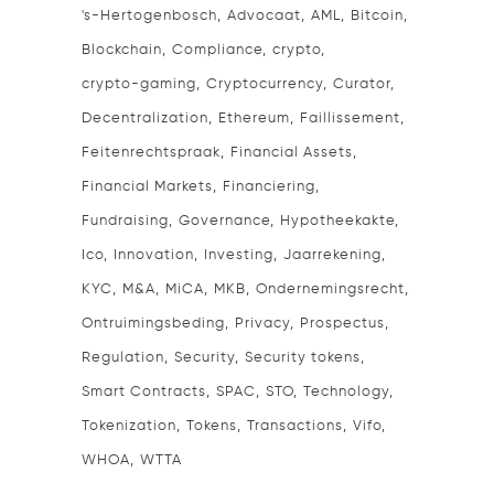
's-Hertogenbosch
Advocaat
AML
Bitcoin
Blockchain
Compliance
crypto
crypto-gaming
Cryptocurrency
Curator
Decentralization
Ethereum
Faillissement
Feitenrechtspraak
Financial Assets
Financial Markets
Financiering
Fundraising
Governance
Hypotheekakte
Ico
Innovation
Investing
Jaarrekening
KYC
M&A
MiCA
MKB
Ondernemingsrecht
Ontruimingsbeding
Privacy
Prospectus
Regulation
Security
Security tokens
Smart Contracts
SPAC
STO
Technology
Tokenization
Tokens
Transactions
Vifo
WHOA
WTTA