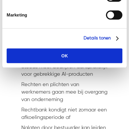
Welkom in het team Marlinde!
Marketing
Wil je meer weten over Marlinde?
Bekijk dan
haar pagina
.
Details tonen
Recente berichten
OK
Steeds meer bedrijven aansprakelijk
voor gebrekkige AI-producten
Rechten en plichten van
werknemers gaan mee bij overgang
van onderneming
Rechtbank kondigt niet zomaar een
afkoelingsperiode af
Nalaten door bestuurder kan leiden