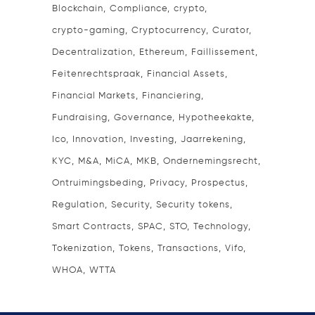
Blockchain
Compliance
crypto
crypto-gaming
Cryptocurrency
Curator
Decentralization
Ethereum
Faillissement
Feitenrechtspraak
Financial Assets
Financial Markets
Financiering
Fundraising
Governance
Hypotheekakte
Ico
Innovation
Investing
Jaarrekening
KYC
M&A
MiCA
MKB
Ondernemingsrecht
Ontruimingsbeding
Privacy
Prospectus
Regulation
Security
Security tokens
Smart Contracts
SPAC
STO
Technology
Tokenization
Tokens
Transactions
Vifo
WHOA
WTTA