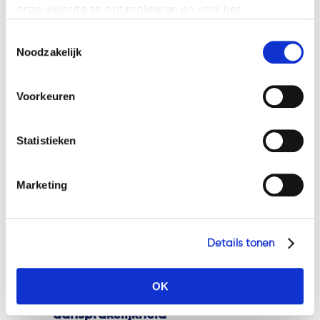
verlieslijdende vennootschap
onze website te optimaliseren en voor het
bevoegd is handelingen te
weergeven van advertenties die voor u relevant zijn.
Toestemmingsselectie
verrichten die de schade voor de
Welke cookies wij gebruiken, ziet u in de cookiebalk
Noodzakelijk
eigen vennootschap zo veel
hieronder. Mocht u meer informatie willen over onze
mogelijk beperken: hij mag de
cookies en privacybeleid, dan kunt u dit vinden
Voorkeuren
exploitatie staken en het
op: https://watsonlaw.nl/privacy/
faillissement aanvragen. Het was
Geef a.u.b. hieronder aan welke cookies u accepteert.
netjes geweest dit goed naar de
Statistieken
verhuurder te communiceren. Het
feit dat dat laatste niet is gebeurd
Marketing
betekent niet dat de bestuurder
persoonlijk aansprakelijk is voor de
schade die de verhuurder lijdt. Die
Details tonen
aansprakelijkheid ligt bij de
vennootschap.
OK
Geen persoonlijke
aansprakelijkheid