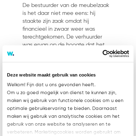
De bestuurder van de meubelzaak
is het daar niet mee eens: hij
staakte zijn zaak omdat hij
financieel in zwaar weer was
terechtgekomen. De verhuurder
was ervan op de hoogte dat het
pand leeg kwam te staan. Dat
kwam doordat het bedrijf dat
eigenaar was van de spullen in het
Deze website maakt gebruik van cookies
gehuurde pand, deze kwam
ophalen.
Welkom! Fijn dat u ons gevonden heeft.
Om u zo goed mogelijk van dienst te kunnen zijn,
Schade beperken
maken wij gebruik van functionele cookies om u een
De bestuurder vindt de rechtbank
optimale gebruikservaring te bieden. Daarnaast
aan zijn zijde. Die wijst in
zijn
maken wij gebruik van analytische cookies om het
uitspraak van 12 januari 2022
erop
gebruik van onze website te analyseren en te
dat een bestuurder van een
verbeteren. Marketingcookies worden gebruikt om