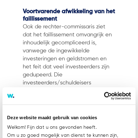
Voortvarende afwikkeling van het
faillissement
Ook de rechter-commissaris ziet
dat het faillissement omvangrijk en
inhoudelijk gecompliceerd is,
vanwege de ingewikkelde
investeringen en geldstromen en
het feit dat veel investeerders zijn
gedupeerd. Die
investeerders/schuldeisers
beschikken (mogelijk) over kennis
die de curator goed kan gebruiken
bij het traceren van geldstromen en
rechten op gelden of uitkeringen,
Deze website maakt gebruik van cookies
die baten voor de boedel kunnen
Welkom! Fijn dat u ons gevonden heeft.
opleveren. Zowel de curator als de
Om u zo goed mogelijk van dienst te kunnen zijn,