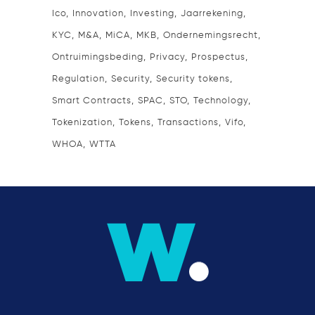
Ico
Innovation
Investing
Jaarrekening
KYC
M&A
MiCA
MKB
Ondernemingsrecht
Ontruimingsbeding
Privacy
Prospectus
Regulation
Security
Security tokens
Smart Contracts
SPAC
STO
Technology
Tokenization
Tokens
Transactions
Vifo
WHOA
WTTA