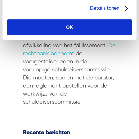
Volgens de rechtbank kan een
Details tonen
voorlopige schuldeiserscommissie
met haar kunde en kennis van de
OK
activiteiten van gefailleerde een
zinvolle bijdrage leveren aan de
afwikkeling van het faillissement.
De
rechtbank benoemt
de
voorgestelde leden in de
voorlopige schuldeiserscommissie.
Die moeten, samen met de curator,
een reglement opstellen voor de
werkwijze van de
schuldeiserscommissie.
Recente berichten