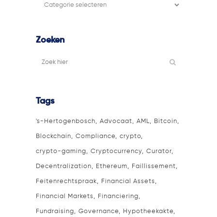
Filter
categorie
Zoeken
Tags
's-Hertogenbosch
Advocaat
AML
Bitcoin
Blockchain
Compliance
crypto
crypto-gaming
Cryptocurrency
Curator
Decentralization
Ethereum
Faillissement
Feitenrechtspraak
Financial Assets
Financial Markets
Financiering
Fundraising
Governance
Hypotheekakte