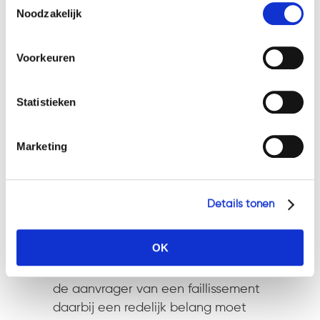
Welke cookies wij gebruiken, ziet u in de cookiebalk
Noodzakelijk
het geval is, kan de rechtbank in
hieronder. Mocht u meer informatie willen over onze
deze procedure niet vaststellen.
cookies en privacybeleid, dan kunt u dit vinden
Daarover heeft de man die het
Voorkeuren
op: https://watsonlaw.nl/privacy/
faillissement aanvraagt ook niets
Geef a.u.b. hieronder aan welke cookies u accepteert.
gezegd. Van belang is verder een
Statistieken
wetsbepaling die stelt dat
dwangsommen die vóór de
faillietverklaring zijn verbeurd, niet
Marketing
in het passief van het faillissement
worden toegelaten. Daarmee
vervalt ook de vordering over de
Details tonen
dwangsommen.
OK
Redelijk belang
In het faillissementsrecht geldt dat
de aanvrager van een faillissement
daarbij een redelijk belang moet