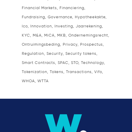
Financial Markets
Financiering
Fundraising
Governance
Hypotheekakte
Ico
Innovation
Investing
Jaarrekening
KYC
M&A
MiCA
MKB
Ondernemingsrecht
Ontruimingsbeding
Privacy
Prospectus
Regulation
Security
Security tokens
Smart Contracts
SPAC
STO
Technology
Tokenization
Tokens
Transactions
Vifo
WHOA
WTTA