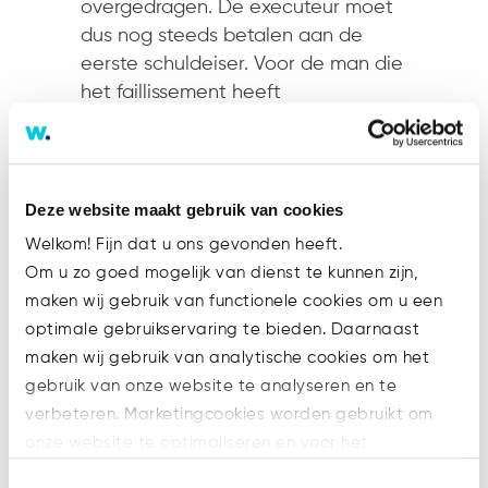
overgedragen. De executeur moet
dus nog steeds betalen aan de
eerste schuldeiser. Voor de man die
het faillissement heeft
aangevraagd blijft er nu nog maar
één vordering op de executeur
over: die uit de dwangsommen.
Deze website maakt gebruik van cookies
Dwangsommen
Welkom! Fijn dat u ons gevonden heeft.
De vraag daarbij is: aan wie was die
Om u zo goed mogelijk van dienst te kunnen zijn,
last onder dwangsom precies
maken wij gebruik van functionele cookies om u een
gericht? Aan de executeur in
optimale gebruikservaring te bieden. Daarnaast
functie of aan de executeur in
maken wij gebruik van analytische cookies om het
privé? Of een dwangsom ook kan
gebruik van onze website te analyseren en te
worden verhaald op de executeur
verbeteren. Marketingcookies worden gebruikt om
in privé, hangt af van de vraag of
onze website te optimaliseren en voor het
van zijn handelen een persoonlijk
weergeven van advertenties die voor u relevant zijn.
verwijt kan worden gemaakt. Of dat
Toestemmingsselectie