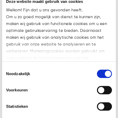
Deze website maakt gebruik van cookies
omstandigheden op deze manier
Welkom! Fijn dat u ons gevonden heeft.
hebben gehandeld.
Om u zo goed mogelijk van dienst te kunnen zijn,
maken wij gebruik van functionele cookies om u een
In artikel 2:248 lid 4 BW is bepaald
optimale gebruikservaring te bieden. Daarnaast
dat de rechter het bedrag
maken wij gebruik van analytische cookies om het
waarvoor de bestuurders
gebruik van onze website te analyseren en te
aansprakelijk zijn, kan verminderen.
verbeteren. Marketingcookies worden gebruikt om
Hiervoor wordt onder andere
onze website te optimaliseren en voor het
gekeken naar de aard en de ernst
weergeven van advertenties die voor u relevant zijn.
van de onbehoorlijke taakvervulling
Toestemmingsselectie
Welke cookies wij gebruiken, ziet u in de cookiebalk
door het bestuur en de andere
Noodzakelijk
hieronder. Mocht u meer informatie willen over onze
oorzaken van het faillissement.
cookies en privacybeleid, dan kunt u dit vinden
Volgens de rechtbank gaf de aard
Voorkeuren
op: https://watsonlaw.nl/privacy/
en ernst van de onbehoorlijke
Geef a.u.b. hieronder aan welke cookies u accepteert.
taakvervulling door het bestuur
Statistieken
geen van de bestuurders aanleiding
tot matiging.