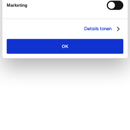
Marketing
Conclusie
Als een faillissement aanstaande is
of al is uitgesproken, is het
Details tonen
verstandig om advies in te winnen
bij een advocaat over de
mogelijkheid van
OK
bestuurdersaansprakelijkheid.