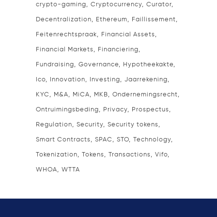
crypto-gaming
Cryptocurrency
Curator
Decentralization
Ethereum
Faillissement
Feitenrechtspraak
Financial Assets
Financial Markets
Financiering
Fundraising
Governance
Hypotheekakte
Ico
Innovation
Investing
Jaarrekening
KYC
M&A
MiCA
MKB
Ondernemingsrecht
Ontruimingsbeding
Privacy
Prospectus
Regulation
Security
Security tokens
Smart Contracts
SPAC
STO
Technology
Tokenization
Tokens
Transactions
Vifo
WHOA
WTTA