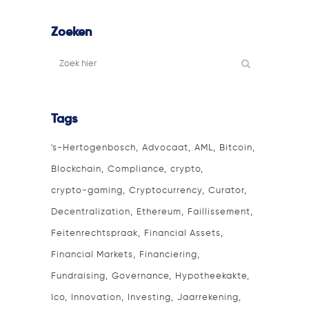
Zoeken
Tags
's-Hertogenbosch
Advocaat
AML
Bitcoin
Blockchain
Compliance
crypto
crypto-gaming
Cryptocurrency
Curator
Decentralization
Ethereum
Faillissement
Feitenrechtspraak
Financial Assets
Financial Markets
Financiering
Fundraising
Governance
Hypotheekakte
Ico
Innovation
Investing
Jaarrekening