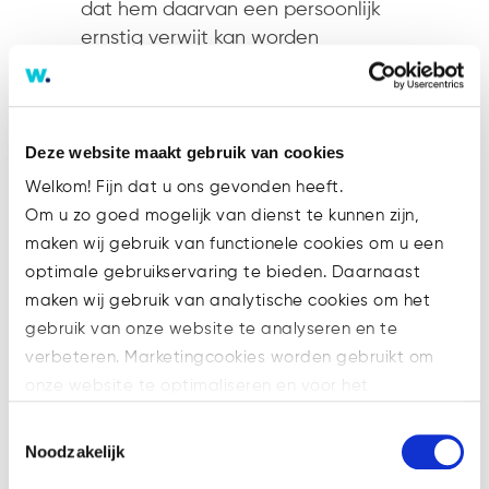
dat hem daarvan een persoonlijk
ernstig verwijt kan worden
gemaakt. Was hier sprake van
selectieve wanbetaling?
Niet buitensporig
Deze website maakt gebruik van cookies
Duidelijk is dat de bestuurder
Welkom! Fijn dat u ons gevonden heeft.
managementvergoedingen aan
Om u zo goed mogelijk van dienst te kunnen zijn,
zichzelf heeft betaald. Dat is niet
maken wij gebruik van functionele cookies om u een
vreemd: hij had ervoor gewerkt en
optimale gebruikservaring te bieden. Daarnaast
op grond van de
maken wij gebruik van analytische cookies om het
managementovereenkomst had hij
gebruik van onze website te analyseren en te
er recht op. Het bedrag (veertien
verbeteren. Marketingcookies worden gebruikt om
keer € 6.610) vindt de rechtbank
onze website te optimaliseren en voor het
niet buitensporig. Het is hetzelfde
weergeven van advertenties die voor u relevant zijn.
bedrag dat de medewerker iedere
Toestemmingsselectie
Welke cookies wij gebruiken, ziet u in de cookiebalk
Noodzakelijk
maand kreeg. Die betalingen zijn
hieronder. Mocht u meer informatie willen over onze
dus niet onrechtmatig.