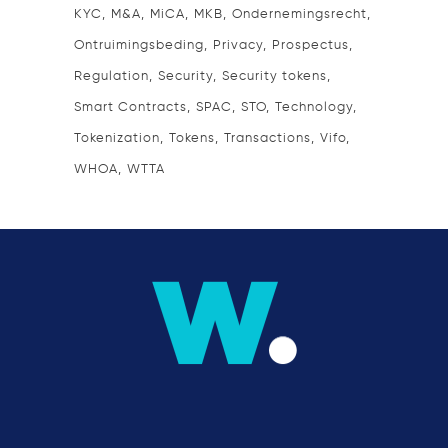
KYC
M&A
MiCA
MKB
Ondernemingsrecht
Ontruimingsbeding
Privacy
Prospectus
Regulation
Security
Security tokens
Smart Contracts
SPAC
STO
Technology
Tokenization
Tokens
Transactions
Vifo
WHOA
WTTA