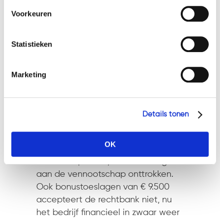
cookies en privacybeleid, dan kunt u dit vinden
Voorkeuren
op: https://watsonlaw.nl/privacy/
Onrechtmatige betalingen
Geef a.u.b. hieronder aan welke cookies u accepteert.
Andere betalingen zijn dat echter
Statistieken
wel. Zo ontving hij bijna € 18.000
aan ‘verrekening opslag
werkgeversaandeel sociale lasten’.
Marketing
Dat kan niet kloppen, zegt de
rechtbank: hij werkte op basis van
een managementovereenkomst,
Details tonen
van werkgeverschap – en dus van
sociale lasten – was geen sprake.
OK
Deze betalingen zijn, enkele dagen
voor de liquidatie, onrechtmatig
aan de vennootschap onttrokken.
Ook bonustoeslagen van € 9.500
accepteert de rechtbank niet, nu
het bedrijf financieel in zwaar weer