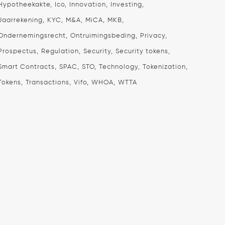
Hypotheekakte
Ico
Innovation
Investing
Jaarrekening
KYC
M&A
MiCA
MKB
Ondernemingsrecht
Ontruimingsbeding
Privacy
Prospectus
Regulation
Security
Security tokens
Smart Contracts
SPAC
STO
Technology
Tokenization
Tokens
Transactions
Vifo
WHOA
WTTA