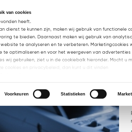
ik van cookies
Team
Experti
evonden heeft.
n dienst te kunnen zijn, maken wij gebruik van functionele c
varing te bieden. Daarnaast maken wij gebruik van analytis
 website te analyseren en te verbeteren. Marketingcookies
e te optimaliseren en voor het weergeven van advertenties 
ies wij gebruiken, ziet u in de cookiebalk hieronder. Mocht u 
ze cookies en privacybeleid, dan kunt u dit vinden
l/privacy/
n welke cookies u accepteert.
Voorkeuren
Statistieken
Market