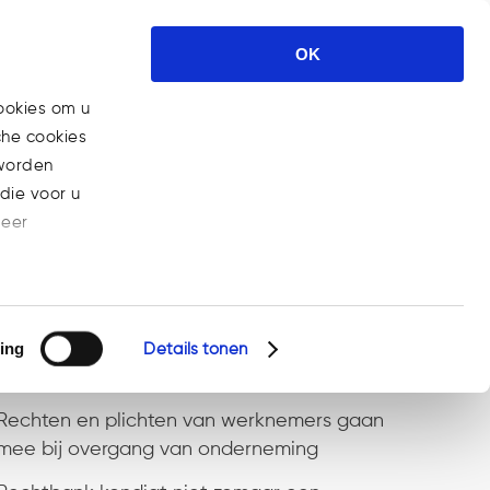
ses
Nieuws
Carrière
Contact
OK
ookies om u
che cookies
Home
>
Publicaties
(Pagina 3)
 worden
die voor u
meer
Recent Posts
ing
Steeds meer bedrijven aansprakelijk voor
Details tonen
gebrekkige AI-producten
Rechten en plichten van werknemers gaan
mee bij overgang van onderneming