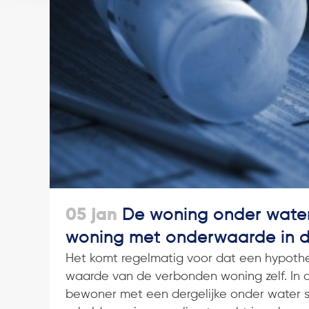
05 jan
De woning onder water
woning met onderwaarde in d
Het komt regelmatig voor dat een hypothe
waarde van de verbonden woning zelf. In d
bewoner met een dergelijke onder water 