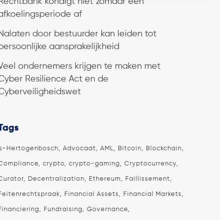
Rechtbank kondigt niet zomaar een
afkoelingsperiode af
Nalaten door bestuurder kan leiden tot
persoonlijke aansprakelijkheid
Veel ondernemers krijgen te maken met
Cyber Resilience Act en de
Cyberveiligheidswet
Tags
's-Hertogenbosch
Advocaat
AML
Bitcoin
Blockchain
Compliance
crypto
crypto-gaming
Cryptocurrency
Curator
Decentralization
Ethereum
Faillissement
Feitenrechtspraak
Financial Assets
Financial Markets
Financiering
Fundraising
Governance