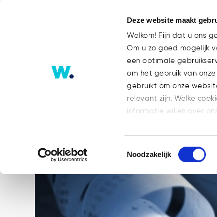
Deze website maakt gebru
Welkom! Fijn dat u ons g
Om u zo goed mogelijk va
een optimale gebruikser
Publicaties
om het gebruik van onze
gebruikt om onze websit
relevant zijn. Welke cook
informatie willen over on
op: https://watsonlaw.n
Geef a.u.b. hieronder aa
Toestemmingsselectie
Noodzakelijk