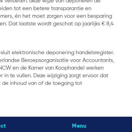
k verbetert deze wijze van deponeren de
leiden tot een betere transparantie en
emers, én het moet zorgen voor een besparing
en. Dat laatste wordt geschat op jaarlijks € 8,4
luit elektronische deponering handelsregister.
rlandse Beroepsorganisatie voor Accountants,
-NCW en de Kamer van Koophandel werken
 in te vullen. Deze wijziging zorgt ervoor dat
t de inhoud van of de toegang tot
ct
Menu