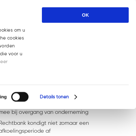
Expertises
Nieuws
Carrière
OK
Contact
ookies om u
che cookies
 worden
die voor u
meer
Recente berichten
Steeds meer bedrijven aansprakelijk voor
gebrekkige AI-producten
ing
Details tonen
Rechten en plichten van werknemers gaan
mee bij overgang van onderneming
Rechtbank kondigt niet zomaar een
afkoelingsperiode af