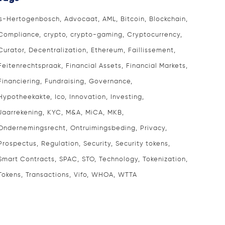
's-Hertogenbosch
Advocaat
AML
Bitcoin
Blockchain
Compliance
crypto
crypto-gaming
Cryptocurrency
Curator
Decentralization
Ethereum
Faillissement
Feitenrechtspraak
Financial Assets
Financial Markets
Financiering
Fundraising
Governance
Hypotheekakte
Ico
Innovation
Investing
Jaarrekening
KYC
M&A
MiCA
MKB
Ondernemingsrecht
Ontruimingsbeding
Privacy
Prospectus
Regulation
Security
Security tokens
Smart Contracts
SPAC
STO
Technology
Tokenization
Tokens
Transactions
Vifo
WHOA
WTTA