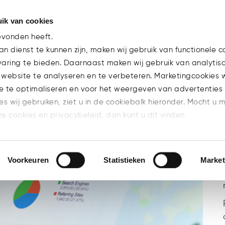
ik van cookies
Team
evonden heeft.
n dienst te kunnen zijn, maken wij gebruik van functionele c
varing te bieden. Daarnaast maken wij gebruik van analytis
arrekening digitaal indienen
 website te analyseren en te verbeteren. Marketingcookies
e te optimaliseren en voor het weergeven van advertenties 
ies wij gebruiken, ziet u in de cookiebalk hieronder. Mocht u 
ze cookies en privacybeleid, dan kunt u dit vinden
l/privacy/
n welke cookies u accepteert.
Voorkeuren
Statistieken
Market