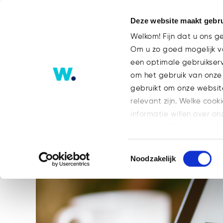
Deze website maakt gebru
Welkom! Fijn dat u ons g
Om u zo goed mogelijk va
een optimale gebruikser
Ook grote bedrijven moeten ja
om het gebruik van onze
gebruikt om onze websit
relevant zijn. Welke cook
informatie willen over on
op: https://watsonlaw.n
Geef a.u.b. hieronder aa
Toestemmingsselectie
Noodzakelijk