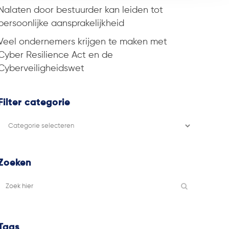
Nalaten door bestuurder kan leiden tot
persoonlijke aansprakelijkheid
Veel ondernemers krijgen te maken met
Cyber Resilience Act en de
Cyberveiligheidswet
Filter categorie
Filter
categorie
Zoeken
Tags