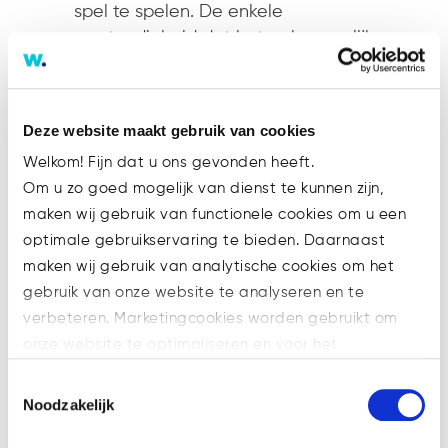
spel te spelen. De enkele
omstandigheid dat het ook mogelijk
is lootboxes te verkrijgen met geld
buiten het spel verandert dit
oordeel niet, zolang een
Deze website maakt gebruik van cookies
aanzienlijke meerderheid door
Welkom! Fijn dat u ons gevonden heeft.
behendigheid in het spel wordt
Om u zo goed mogelijk van dienst te kunnen zijn,
verkregen.
maken wij gebruik van functionele cookies om u een
Lootbox omgeving
optimale gebruikservaring te bieden. Daarnaast
Ook de omgeving waarin de
maken wij gebruik van analytische cookies om het
lootboxes kunnen worden geopend
gebruik van onze website te analyseren en te
heeft invloed op de kwalificatie.
verbeteren. Marketingcookies worden gebruikt om
Hoewel het openen van de
onze website te optimaliseren en voor het
lootboxes binnen FUT niet tijdens
weergeven van advertenties die voor u relevant zijn.
Toestemmingsselectie
de wedstrijden gebeurde, was dit
Welke cookies wij gebruiken, ziet u in de cookiebalk
Noodzakelijk
wel in dezelfde virtuele omgeving.
hieronder. Mocht u meer informatie willen over onze