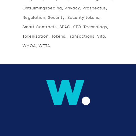
Ontruimingsbeding
Privacy
Prospectus
Regulation
Security
Security tokens
Smart Contracts
SPAC
STO
Technology
Tokenization
Tokens
Transactions
Vifo
WHOA
WTTA