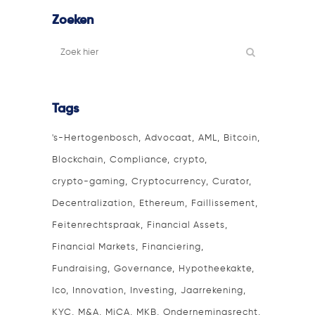
Zoeken
Tags
's-Hertogenbosch
Advocaat
AML
Bitcoin
Blockchain
Compliance
crypto
crypto-gaming
Cryptocurrency
Curator
Decentralization
Ethereum
Faillissement
Feitenrechtspraak
Financial Assets
Financial Markets
Financiering
Fundraising
Governance
Hypotheekakte
Ico
Innovation
Investing
Jaarrekening
KYC
M&A
MiCA
MKB
Ondernemingsrecht