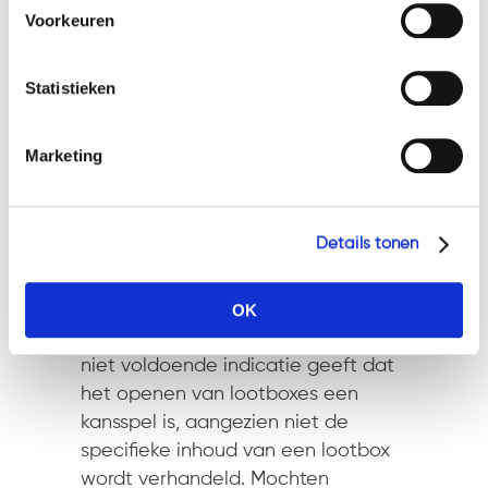
De rechter gebruikt dit als
cookies en privacybeleid, dan kunt u dit vinden
Voorkeuren
argument voor de onzelfstandigheid
op: https://watsonlaw.nl/privacy/
van het openen van lootboxes als
Geef a.u.b. hieronder aan welke cookies u accepteert.
spel.
Statistieken
Verhandeling op de zwarte markt
Marketing
Een ander argument voor de
kwalificatie van het openen van
lootboxes als een kansspel is
Details tonen
volgens de rechter de
verhandelbaarheid buiten het spel.
Bij FUT is geoordeeld dat de
OK
verhandeling van gehele accounts
niet voldoende indicatie geeft dat
het openen van lootboxes een
kansspel is, aangezien niet de
specifieke inhoud van een lootbox
wordt verhandeld. Mochten