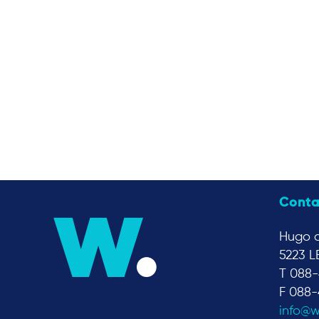
Conta
Hugo d
5223 L
T 088-
F 088-
info@w