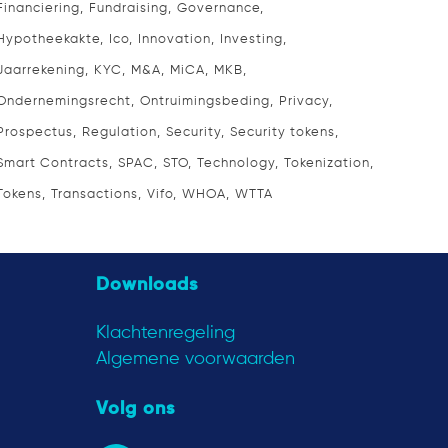
Financiering
Fundraising
Governance
Hypotheekakte
Ico
Innovation
Investing
Jaarrekening
KYC
M&A
MiCA
MKB
Ondernemingsrecht
Ontruimingsbeding
Privacy
Prospectus
Regulation
Security
Security tokens
Smart Contracts
SPAC
STO
Technology
Tokenization
Tokens
Transactions
Vifo
WHOA
WTTA
Downloads
Klachtenregeling
Algemene voorwaarden
Volg ons