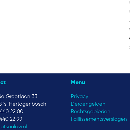
ct
Menu
e Grootlaan 33
Privacy
B ‘s-Hertogenbosch
Derdengelden
440 22 00
Rechtsgebieden
440 22 99
Faillissementsverslagen
atsonlaw.nl