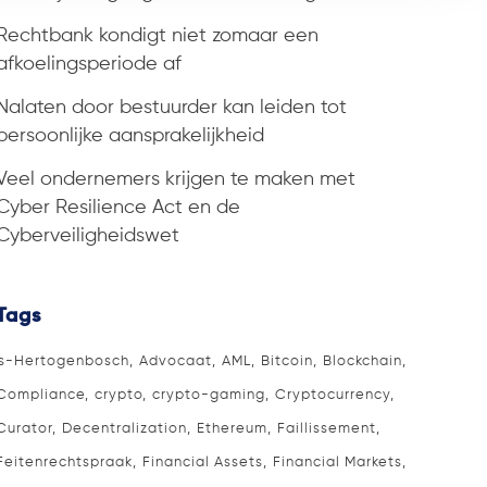
Rechtbank kondigt niet zomaar een
afkoelingsperiode af
Nalaten door bestuurder kan leiden tot
persoonlijke aansprakelijkheid
Veel ondernemers krijgen te maken met
Cyber Resilience Act en de
Cyberveiligheidswet
Tags
's-Hertogenbosch
Advocaat
AML
Bitcoin
Blockchain
Compliance
crypto
crypto-gaming
Cryptocurrency
Curator
Decentralization
Ethereum
Faillissement
Feitenrechtspraak
Financial Assets
Financial Markets