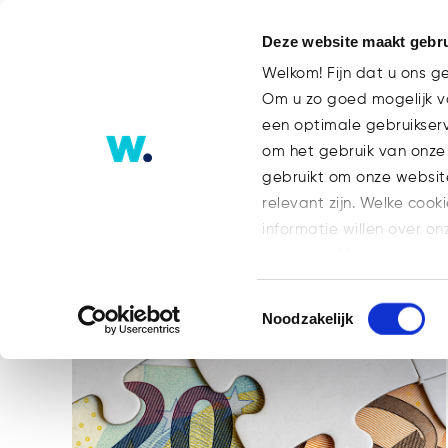
Deze website maakt gebru
Welkom! Fijn dat u ons g
Om u zo goed mogelijk va
een optimale gebruikser
Tech Tag
om het gebruik van onze
gebruikt om onze websit
relevant zijn. Welke cook
ALLES
BLOG
BLOG FINANCE
informatie willen over on
GEEN ONDERDEEL VAN EEN CATEGORI
op: https://watsonlaw.n
TEAM
WHOA
Geef a.u.b. hieronder aa
Toestemmingsselectie
Noodzakelijk