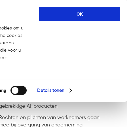
Expertises
Nieuws
Carrière
OK
Contact
ookies om u
che cookies
Home
>
Posts tagged "Tech"
 worden
die voor u
meer
Recent Posts
ing
Details tonen
Steeds meer bedrijven aansprakelijk voor
gebrekkige AI-producten
Rechten en plichten van werknemers gaan
mee bij overgang van onderneming