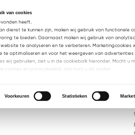
ik van cookies
Team
evonden heeft.
n dienst te kunnen zijn, maken wij gebruik van functionele c
varing te bieden. Daarnaast maken wij gebruik van analytis
 website te analyseren en te verbeteren. Marketingcookies
e te optimaliseren en voor het weergeven van advertenties 
ies wij gebruiken, ziet u in de cookiebalk hieronder. Mocht u 
BRANCHE
CARRIERE
EXPERTISE
ze cookies en privacybeleid, dan kunt u dit vinden
E
MICA
NIEUWS
PUBLICATIES
l/privacy/
n welke cookies u accepteert.
Voorkeuren
Statistieken
Market