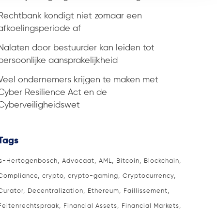
Rechtbank kondigt niet zomaar een
afkoelingsperiode af
Nalaten door bestuurder kan leiden tot
persoonlijke aansprakelijkheid
Veel ondernemers krijgen te maken met
Cyber Resilience Act en de
Cyberveiligheidswet
Tags
's-Hertogenbosch
Advocaat
AML
Bitcoin
Blockchain
Compliance
crypto
crypto-gaming
Cryptocurrency
Curator
Decentralization
Ethereum
Faillissement
Feitenrechtspraak
Financial Assets
Financial Markets