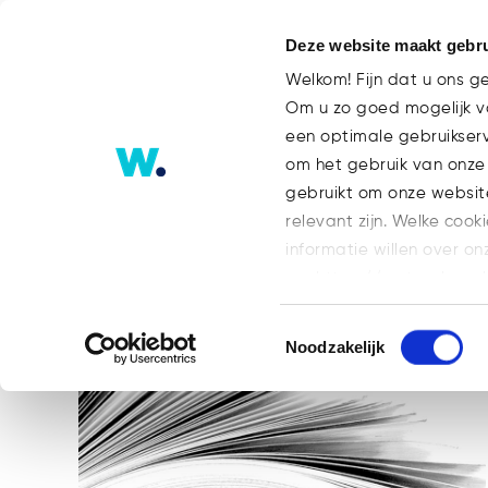
Deze website maakt gebru
Welkom! Fijn dat u ons g
Om u zo goed mogelijk va
een optimale gebruikser
Hoge Raad Tag
om het gebruik van onze
gebruikt om onze websit
relevant zijn. Welke cook
ALLES
BLOG
BLOG FINANCE
informatie willen over on
GEEN ONDERDEEL VAN EEN CATEGORI
op: https://watsonlaw.n
TEAM
WHOA
Geef a.u.b. hieronder aa
Toestemmingsselectie
Noodzakelijk