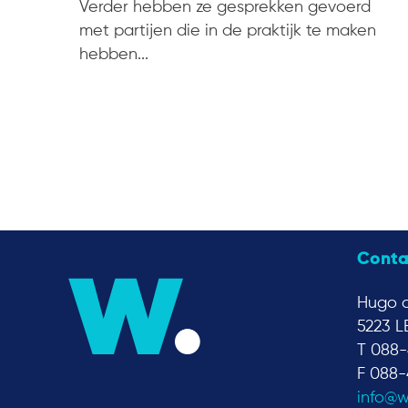
Verder hebben ze gesprekken gevoerd
met partijen die in de praktijk te maken
hebben...
Conta
Hugo d
5223 L
T 088-
F 088-
info@w