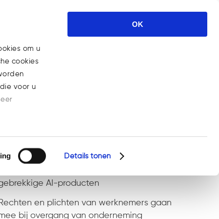
ses
Nieuws
Carrière
Contact
OK
ookies om u
che cookies
Home
>
Posts tagged "Hoge Raad"
 worden
die voor u
meer
Recent Posts
ing
Details tonen
Steeds meer bedrijven aansprakelijk voor
gebrekkige AI-producten
Rechten en plichten van werknemers gaan
mee bij overgang van onderneming