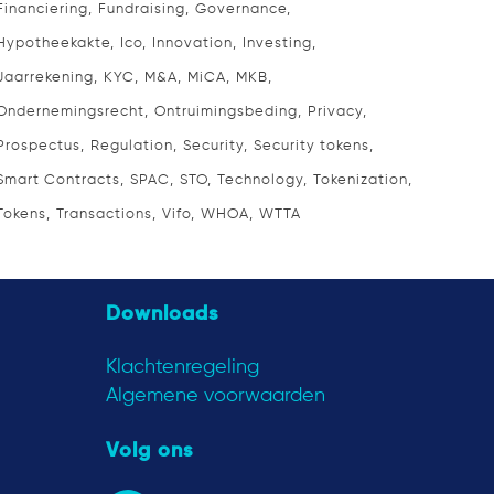
Financiering
Fundraising
Governance
Hypotheekakte
Ico
Innovation
Investing
Jaarrekening
KYC
M&A
MiCA
MKB
Ondernemingsrecht
Ontruimingsbeding
Privacy
Prospectus
Regulation
Security
Security tokens
Smart Contracts
SPAC
STO
Technology
Tokenization
Tokens
Transactions
Vifo
WHOA
WTTA
Downloads
Klachtenregeling
Algemene voorwaarden
Volg ons