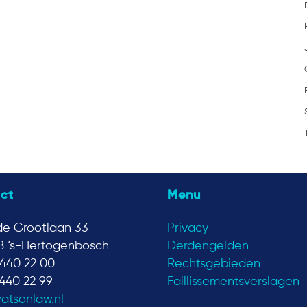
ct
Menu
e Grootlaan 33
Privacy
B ‘s-Hertogenbosch
Derdengelden
440 22 00
Rechtsgebieden
440 22 99
Faillissementsverslagen
atsonlaw.nl