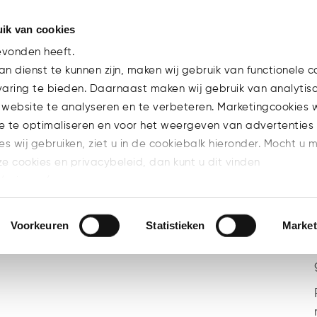
ik van cookies
Team
Experti
evonden heeft.
n dienst te kunnen zijn, maken wij gebruik van functionele c
varing te bieden. Daarnaast maken wij gebruik van analytis
 website te analyseren en te verbeteren. Marketingcookies
e te optimaliseren en voor het weergeven van advertenties 
ies wij gebruiken, ziet u in de cookiebalk hieronder. Mocht u 
BRANCHE
CARRIERE
EXPERTISE
ze cookies en privacybeleid, dan kunt u dit vinden
E
MICA
NIEUWS
PUBLICATIES
l/privacy/
n welke cookies u accepteert.
Voorkeuren
Statistieken
Market