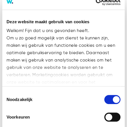
Tags
Deze website maakt gebruik van cookies
's-Hertogenbosch
Advocaat
AML
Bitcoin
Welkom! Fijn dat u ons gevonden heeft.
Blockchain
Compliance
crypto
Om u zo goed mogelijk van dienst te kunnen zijn,
crypto-gaming
Cryptocurrency
Curator
maken wij gebruik van functionele cookies om u een
Decentralization
Ethereum
Faillissement
optimale gebruikservaring te bieden. Daarnaast
maken wij gebruik van analytische cookies om het
Feitenrechtspraak
Financial Assets
gebruik van onze website te analyseren en te
Financial Markets
Financiering
verbeteren. Marketingcookies worden gebruikt om
Fundraising
Governance
Hypotheekakte
onze website te optimaliseren en voor het
Ico
Innovation
Investing
Jaarrekening
weergeven van advertenties die voor u relevant zijn.
Toestemmingsselectie
KYC
M&A
MiCA
MKB
Ondernemingsrecht
Welke cookies wij gebruiken, ziet u in de cookiebalk
Noodzakelijk
Ontruimingsbeding
Privacy
Prospectus
hieronder. Mocht u meer informatie willen over onze
cookies en privacybeleid, dan kunt u dit vinden
Regulation
Security
Security tokens
Voorkeuren
op: https://watsonlaw.nl/privacy/
Smart Contracts
SPAC
STO
Technology
Geef a.u.b. hieronder aan welke cookies u accepteert.