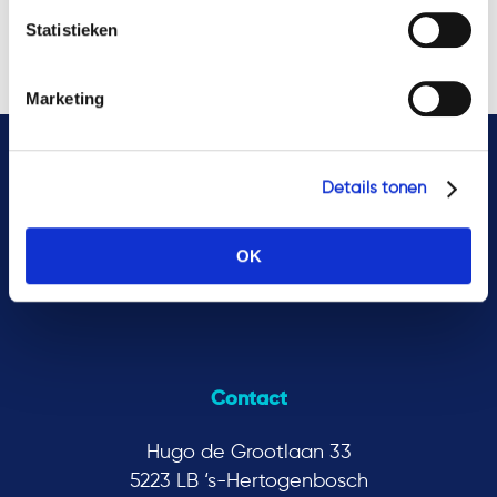
Tokenization
Tokens
Transactions
Vifo
Statistieken
WHOA
WTTA
Marketing
Details tonen
OK
Contact
Hugo de Grootlaan 33
5223 LB ‘s-Hertogenbosch