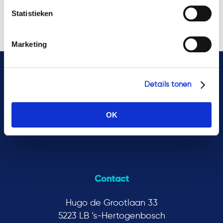
Tokenization
Tokens
Transactions
Vifo
Statistieken
WHOA
WTTA
Marketing
Details tonen
OK
Contact
Hugo de Grootlaan 33
5223 LB ‘s-Hertogenbosch