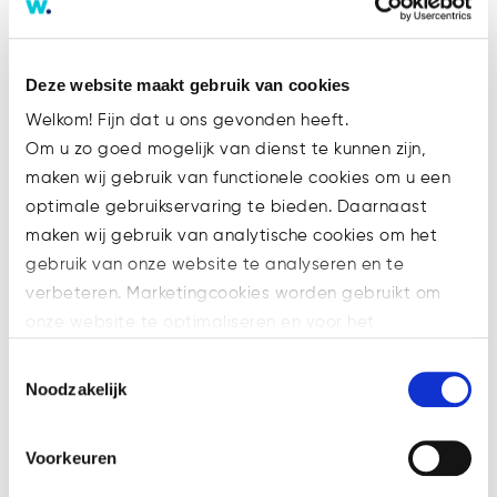
Tags
Deze website maakt gebruik van cookies
's-Hertogenbosch
Advocaat
AML
Bitcoin
Welkom! Fijn dat u ons gevonden heeft.
Blockchain
Compliance
crypto
Om u zo goed mogelijk van dienst te kunnen zijn,
crypto-gaming
Cryptocurrency
Curator
maken wij gebruik van functionele cookies om u een
Decentralization
Ethereum
Faillissement
optimale gebruikservaring te bieden. Daarnaast
maken wij gebruik van analytische cookies om het
Feitenrechtspraak
Financial Assets
gebruik van onze website te analyseren en te
Financial Markets
Financiering
verbeteren. Marketingcookies worden gebruikt om
Fundraising
Governance
Hypotheekakte
onze website te optimaliseren en voor het
Ico
Innovation
Investing
Jaarrekening
weergeven van advertenties die voor u relevant zijn.
Toestemmingsselectie
KYC
M&A
MiCA
MKB
Ondernemingsrecht
Welke cookies wij gebruiken, ziet u in de cookiebalk
Noodzakelijk
Ontruimingsbeding
Privacy
Prospectus
hieronder. Mocht u meer informatie willen over onze
cookies en privacybeleid, dan kunt u dit vinden
Regulation
Security
Security tokens
Voorkeuren
op: https://watsonlaw.nl/privacy/
Smart Contracts
SPAC
STO
Technology
Geef a.u.b. hieronder aan welke cookies u accepteert.