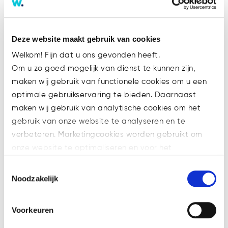
Tags
Deze website maakt gebruik van cookies
's-Hertogenbosch
Advocaat
AML
Bitcoin
Welkom! Fijn dat u ons gevonden heeft.
Blockchain
Compliance
crypto
Om u zo goed mogelijk van dienst te kunnen zijn,
crypto-gaming
Cryptocurrency
Curator
maken wij gebruik van functionele cookies om u een
Decentralization
Ethereum
Faillissement
optimale gebruikservaring te bieden. Daarnaast
maken wij gebruik van analytische cookies om het
Feitenrechtspraak
Financial Assets
gebruik van onze website te analyseren en te
Financial Markets
Financiering
verbeteren. Marketingcookies worden gebruikt om
Fundraising
Governance
Hypotheekakte
onze website te optimaliseren en voor het
Ico
Innovation
Investing
Jaarrekening
weergeven van advertenties die voor u relevant zijn.
Toestemmingsselectie
KYC
M&A
MiCA
MKB
Ondernemingsrecht
Welke cookies wij gebruiken, ziet u in de cookiebalk
Noodzakelijk
Ontruimingsbeding
Privacy
Prospectus
hieronder. Mocht u meer informatie willen over onze
cookies en privacybeleid, dan kunt u dit vinden
Regulation
Security
Security tokens
Voorkeuren
op: https://watsonlaw.nl/privacy/
Smart Contracts
SPAC
STO
Technology
Geef a.u.b. hieronder aan welke cookies u accepteert.