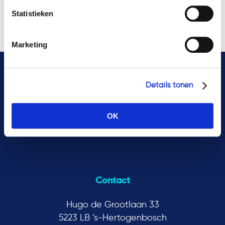
Tokenization
Tokens
Transactions
Vifo
Statistieken
WHOA
WTTA
Marketing
Details tonen
OK
Contact
Hugo de Grootlaan 33
5223 LB ‘s-Hertogenbosch