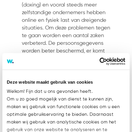
(doxing) en vooral steeds meer
zelfstandige ondernemers hebben
online en fysiek last van dreigende
situaties. Om deze problemen tegen
te gaan worden een aantal zaken
verbeterd. De persoonsgegevens
worden beter beschermd, er komt
een rem op ongewenste directe
marketing en er komt een nieuwe
vorm van het financieren van het
Handelsregister. Hierdoor zal het
Deze website maakt gebruik van cookies
verdienmodel van ongewenst
Welkom! Fijn dat u ons gevonden heeft.
datagebruik door derden
Om u zo goed mogelijk van dienst te kunnen zijn,
wegvallen.
maken wij gebruik van functionele cookies om u een
optimale gebruikservaring te bieden. Daarnaast
Financiering
maken wij gebruik van analytische cookies om het
Een belangrijk onderdeel is de
gebruik van onze website te analyseren en te