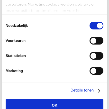
wetswijziging is de financiering van
verbeteren. Marketingcookies worden gebruikt om
het Handelsregister. Ondernemers
onze website te optimaliseren en voor het
die ingeschreven staan gaan hier
weergeven van advertenties die voor u relevant zijn.
voortaan een vaste bijdrage per
Toestemmingsselectie
Welke cookies wij gebruiken, ziet u in de cookiebalk
Noodzakelijk
jaar voor betalen. Deze regelgeving
hieronder. Mocht u meer informatie willen over onze
wordt momenteel
ter consultatie
cookies en privacybeleid, dan kunt u dit vinden
openbaar gemaakt zodat iedereen
Voorkeuren
op: https://watsonlaw.nl/privacy/
daarop zijn zienswijze kan geven.
Geef a.u.b. hieronder aan welke cookies u accepteert.
Statistieken
Controle op bedrijfslocaties
Ook zal de controle van de
gegevens door de Kamer van
Marketing
Koophandel worden aangescherpt.
Een voorbeeld is dat KvK bij
inschrijving in het Handelsregister
Details tonen
nagaat of een bedrijf zich wel
vestigt op een aannemelijke
OK
locaties. Een bedrijf dat gevestigd