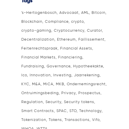
Tags
's-Hertogenbosch
Advocaat
AML
Bitcoin
Blockchain
Compliance
crypto
crypto-gaming
Cryptocurrency
Curator
Decentralization
Ethereum
Faillissement
Feitenrechtspraak
Financial Assets
Financial Markets
Financiering
Fundraising
Governance
Hypotheekakte
Ico
Innovation
Investing
Jaarrekening
KYC
M&A
MiCA
MKB
Ondernemingsrecht
Ontruimingsbeding
Privacy
Prospectus
Regulation
Security
Security tokens
Smart Contracts
SPAC
STO
Technology
Tokenization
Tokens
Transactions
Vifo
WHOA
WTTA