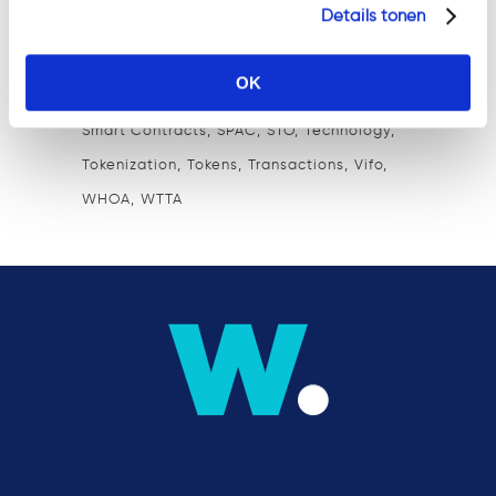
Details tonen
KYC
M&A
MiCA
MKB
Ondernemingsrecht
Ontruimingsbeding
Privacy
Prospectus
OK
Regulation
Security
Security tokens
Smart Contracts
SPAC
STO
Technology
Tokenization
Tokens
Transactions
Vifo
WHOA
WTTA