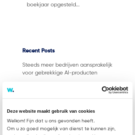
boekjaar opgesteld...
Recent Posts
Steeds meer bedrijven aansprakelijk
voor gebrekkige AI-producten
Rechten en plichten van
werknemers gaan mee bij overgang
van onderneming
Deze website maakt gebruik van cookies
Rechtbank kondigt niet zomaar een
afkoelingsperiode af
Welkom! Fijn dat u ons gevonden heeft.
Om u zo goed mogelijk van dienst te kunnen zijn,
Nalaten door bestuurder kan leiden