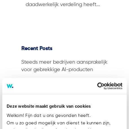
daadwerkelijk verdeling heeft...
Recent Posts
Steeds meer bedrijven aansprakelijk
voor gebrekkige AI-producten
Rechten en plichten van
werknemers gaan mee bij overgang
van onderneming
Deze website maakt gebruik van cookies
Rechtbank kondigt niet zomaar een
afkoelingsperiode af
Welkom! Fijn dat u ons gevonden heeft.
Om u zo goed mogelijk van dienst te kunnen zijn,
Nalaten door bestuurder kan leiden