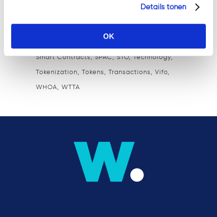
Details tonen
KYC
M&A
MiCA
MKB
Ondernemingsrecht
Ontruimingsbeding
Privacy
Prospectus
OK
Regulation
Security
Security tokens
Smart Contracts
SPAC
STO
Technology
Tokenization
Tokens
Transactions
Vifo
WHOA
WTTA