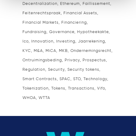
Decentralization
Ethereum
Faillissement
Feitenrechtspraak
Financial Assets
Financial Markets
Financiering
Fundraising
Governance
Hypotheekakte
Ico
Innovation
Investing
Jaarrekening
KYC
M&A
MiCA
MKB
Ondernemingsrecht
Ontruimingsbeding
Privacy
Prospectus
Regulation
Security
Security tokens
Smart Contracts
SPAC
STO
Technology
Tokenization
Tokens
Transactions
Vifo
WHOA
WTTA