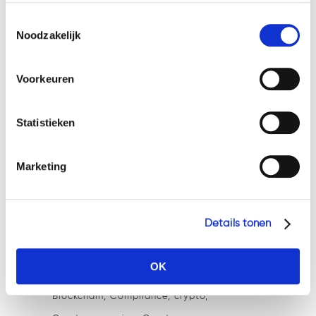
client orders with client crypto-
weergeven van advertenties die voor u relevant zijn.
Toestemmingsselectie
assets
Welke cookies wij gebruiken, ziet u in de cookiebalk
Noodzakelijk
hieronder. Mocht u meer informatie willen over onze
Marijke joins the Watsonlaw team!
cookies en privacybeleid, dan kunt u dit vinden
Trevor Weerwind strengthens the
Voorkeuren
op: https://watsonlaw.nl/privacy/
Watsonlaw team!
Geef a.u.b. hieronder aan welke cookies u accepteert.
Statistieken
ESMA clarifies the scope of Article
78(5) MiCA for trading platforms
Marketing
Zina joins the Watsonlaw team!
Tags
Details tonen
's-Hertogenbosch
AML
OK
Anti Money-Laundering
Bitcoin
Blockchain
Compliance
crypto