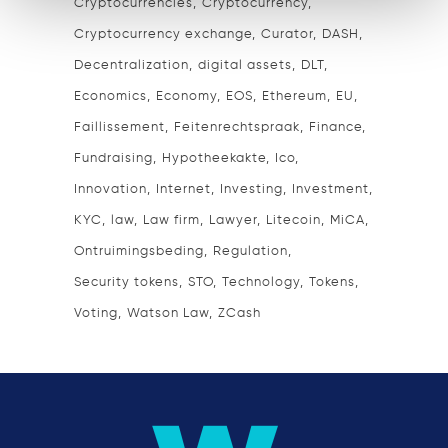
Cryptocurrencies
Cryptocurrency
Cryptocurrency exchange
Curator
DASH
Decentralization
digital assets
DLT
Economics
Economy
EOS
Ethereum
EU
Faillissement
Feitenrechtspraak
Finance
Fundraising
Hypotheekakte
Ico
Innovation
Internet
Investing
Investment
KYC
law
Law firm
Lawyer
Litecoin
MiCA
Ontruimingsbeding
Regulation
Security tokens
STO
Technology
Tokens
Voting
Watson Law
ZCash