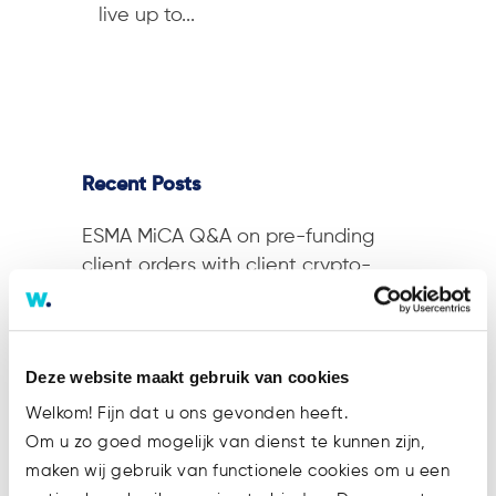
live up to...
Recent Posts
ESMA MiCA Q&A on pre-funding
client orders with client crypto-
assets
Marijke joins the Watsonlaw team!
Deze website maakt gebruik van cookies
Trevor Weerwind strengthens the
Watsonlaw team!
Welkom! Fijn dat u ons gevonden heeft.
Om u zo goed mogelijk van dienst te kunnen zijn,
ESMA clarifies the scope of Article
maken wij gebruik van functionele cookies om u een
78(5) MiCA for trading platforms