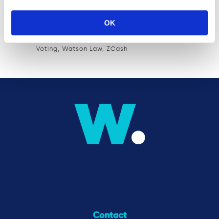
KYC
law
Law firm
Lawyer
Litecoin
MiCA
Ontruimingsbeding
Regulation
OK
Security tokens
STO
Technology
Tokens
Voting
Watson Law
ZCash
Contact