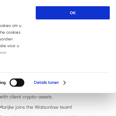
Expertises
News
Career
OK
Contact
ookies om u
che cookies
Home
>
Posts tagged "Litecoin"
 worden
die voor u
meer
Recent Posts
ing
Details tonen
ESMA MiCA Q&A on pre-funding client orders
with client crypto-assets
Marijke joins the Watsonlaw team!