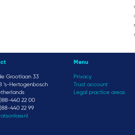
ct
Menu
e Grootlaan 33
Privacy
B ‘s-Hertogenbosch
Trust account
therlands
Legal practice areas
0)88-440 22 00
0)88-440 22 99
atsonlaw.nl