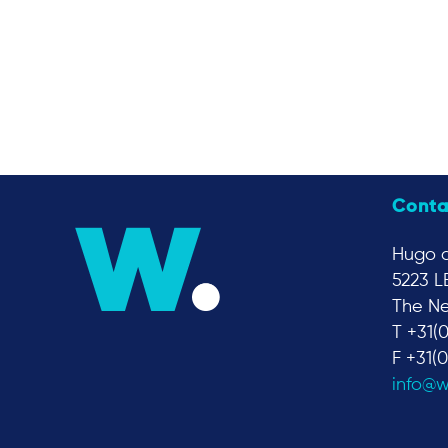
Conta
Hugo d
5223 L
The Ne
T +31(
F +31(
info@w