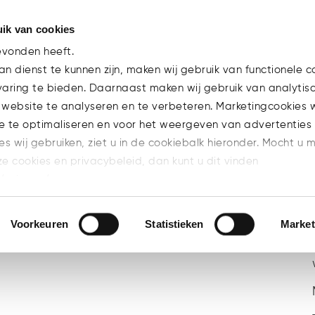
ik van cookies
Team
evonden heeft.
n dienst te kunnen zijn, maken wij gebruik van functionele c
varing te bieden. Daarnaast maken wij gebruik van analytis
 website te analyseren en te verbeteren. Marketingcookies
e te optimaliseren en voor het weergeven van advertenties 
ies wij gebruiken, ziet u in de cookiebalk hieronder. Mocht u 
BRANCHE
CAREER
EXPERTISE
ze cookies en privacybeleid, dan kunt u dit vinden
TEAM
UNCATEGORIZED
l/privacy/
n welke cookies u accepteert.
Voorkeuren
Statistieken
Market