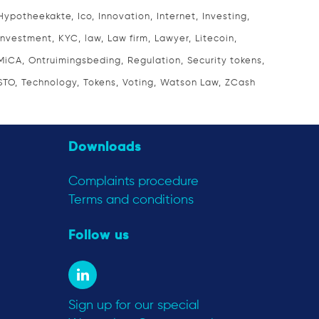
Hypotheekakte
Ico
Innovation
Internet
Investing
Investment
KYC
law
Law firm
Lawyer
Litecoin
MiCA
Ontruimingsbeding
Regulation
Security tokens
STO
Technology
Tokens
Voting
Watson Law
ZCash
Downloads
Complaints procedure
Terms and conditions
Follow us
Sign up for our special