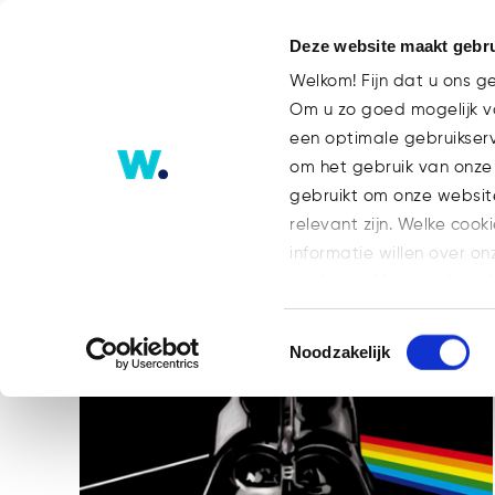
Deze website maakt gebru
Welkom! Fijn dat u ons g
Om u zo goed mogelijk va
een optimale gebruikser
Litecoin Tag
om het gebruik van onze
gebruikt om onze websit
relevant zijn. Welke cook
ALL
BLOG
BLOG FINANCE
informatie willen over on
MICA
NEWS
PUBLICATIES
op: https://watsonlaw.n
Geef a.u.b. hieronder aa
Toestemmingsselectie
Noodzakelijk