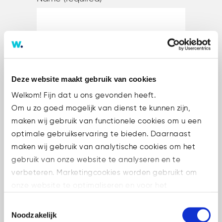
E-mail (required)
Deze website maakt gebruik van cookies
Welkom! Fijn dat u ons gevonden heeft.
Subject
Om u zo goed mogelijk van dienst te kunnen zijn,
maken wij gebruik van functionele cookies om u een
optimale gebruikservaring te bieden. Daarnaast
Your message
maken wij gebruik van analytische cookies om het
gebruik van onze website te analyseren en te
verbeteren. Marketingcookies worden gebruikt om
onze website te optimaliseren en voor het
weergeven van advertenties die voor u relevant zijn.
Toestemmingsselectie
Welke cookies wij gebruiken, ziet u in de cookiebalk
Noodzakelijk