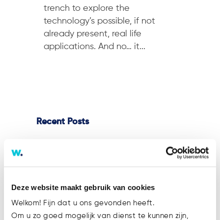
trench to explore the
technology’s possible, if not
already present, real life
applications. And no… it...
Recent Posts
ESMA MiCA Q&A on pre-funding
client orders with client crypto-
assets
Deze website maakt gebruik van cookies
Marijke joins the Watsonlaw team!
Welkom! Fijn dat u ons gevonden heeft.
Trevor Weerwind strengthens the
Om u zo goed mogelijk van dienst te kunnen zijn,