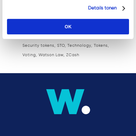
Details tonen
Fundraising
Hypotheekakte
Ico
Innovation
Internet
Investing
Investment
OK
KYC
law
Law firm
Lawyer
Litecoin
MiCA
Ontruimingsbeding
Regulation
Security tokens
STO
Technology
Tokens
Voting
Watson Law
ZCash